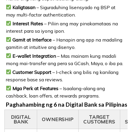
Kaligtasan
– Siguraduhing lisensyado ng BSP at
may multi-factor authentication.
Interest Rates
– Piliin ang may pinakamataas na
interest para sa iyong ipon.
Gamit at Interface
– Hanapin ang app na madaling
gamitin at intuitive ang disenyo.
E-wallet Integration
– Mas mainam kung madali
mong mai-transfer ang pera sa GCash, Maya, o iba pa.
Customer Support
– I-check ang bilis ng kanilang
response base sa reviews.
Mga Perk at Features
– Isaalang-alang ang
cashback, loan offers, at rewards programs.
Paghahambing ng 6 na Digital Bank sa Pilipinas
DIGITAL
TARGET
OWNERSHIP
BANK
CUSTOMERS
SE