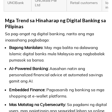
UNOAsia Pte
UNOBank
Retail customers
loa
Ltd
ins
Mga Trend sa Hinaharap ng Digital Banking sa
Pilipinas
Sa pag-angat ng digital banking, narito ang mga
inaasahang pagbabago:
Bagong Manlalaro:
May mga balita na dalawang
Islamic digital banks mula Malaysia ang nagbabalak
pumasok sa bansa.
AI-Powered Banking:
Aasahan natin ang
personalized financial advice at automated savings
gamit ang AI.
Embedded Finance:
Pagsasanib ng banking sa mga
shopping at e-wallet platforms.
Mas Matatag na Cybersecurity:
Sa pagdami ng digital
users, mas paiigtingin ang seguridad laban sa online