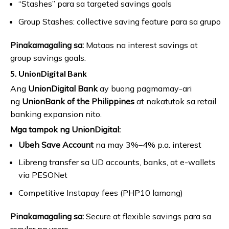
“Stashes” para sa targeted savings goals
Group Stashes: collective saving feature para sa grupo
Pinakamagaling sa:
Mataas na interest savings at
group savings goals.
5. UnionDigital Bank
Ang
UnionDigital Bank
ay buong pagmamay-ari
ng
UnionBank of the Philippines
at nakatutok sa retail
banking expansion nito.
Mga tampok ng UnionDigital:
Ubeh Save Account
na may 3%–4% p.a. interest
Libreng transfer sa UD accounts, banks, at e-wallets
via PESONet
Competitive Instapay fees (PHP10 lamang)
Pinakamagaling sa:
Secure at flexible savings para sa
regular na users.