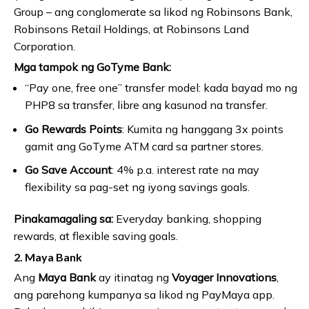
Group – ang conglomerate sa likod ng Robinsons Bank,
Robinsons Retail Holdings, at Robinsons Land
Corporation.
Mga tampok ng GoTyme Bank:
“Pay one, free one” transfer model: kada bayad mo ng
PHP8 sa transfer, libre ang kasunod na transfer.
Go Rewards Points
: Kumita ng hanggang 3x points
gamit ang GoTyme ATM card sa partner stores.
Go Save Account
: 4% p.a. interest rate na may
flexibility sa pag-set ng iyong savings goals.
Pinakamagaling sa:
Everyday banking, shopping
rewards, at flexible saving goals.
2. Maya Bank
Ang
Maya Bank
ay itinatag ng
Voyager Innovations
,
ang parehong kumpanya sa likod ng PayMaya app.