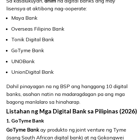
Sa kasalukuyan,
anim
na digital banks ang may
lisensya at aktibong nag-ooperate:
Maya Bank
Overseas Filipino Bank
Tonik Digital Bank
GoTyme Bank
UNOBank
UnionDigital Bank
Dahil pinayagan na ng BSP ang hanggang 10 digital
banks, asahan natin na madaragdagan pa ang mga
bagong manlalaro sa hinaharap.
Listahan ng Mga Digital Bank sa Pilipinas (2026)
1. GoTyme Bank
GoTyme Bank
ay produkto ng joint venture ng Tyme
(isang South African digital bank) at ng Gokongwei