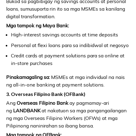
Bukod sa pagbibigay ng savings accounts at personal
loans, sumusuporta rin ito sa mga MSMEs sa kanilang
digital transformation.
Mga tampok ng Maya Bank:
High-interest savings accounts at time deposits
Personal at flexi loans para sa indibidwal at negosyo
Credit cards at payment solutions para sa online at
in-store purchases
Pinakamagaling sa:
MSMEs at mga individual na nais
ng all-in-one banking at payment solutions.
3. Overseas Filipino Bank (OFBank)
Ang
Overseas Filipino Bank
ay pagmamay-ari
ng
LANDBANK
at nakatuon sa mga pangangailangan
ng mga Overseas Filipino Workers (OFWs) at mga
Pilipinong naninirahan sa ibang bansa.
Mga tampok ng OFBank: