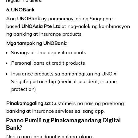
6. UNOBank
Ang
UNOBank
ay pagmamay-ari ng Singapore-
based
UNOAsia Pte Ltd
at nag-aalok ng kombinasyon
ng banking at insurance products.
Mga tampok ng UNOBank:
Savings at time deposit accounts
Personal loans at credit products
Insurance products sa pamamagitan ng UNO x
Singlife partnership (medical, accident, income
protection)
Pinakamagaling sa:
Customers na nais ng parehong
banking at insurance services sa isang app.
Paano Pumili ng Pinakamagandang Digital
Bank?
Narito ang ilang dapat isaalang-alang: