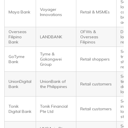
Sav
loan
Voyager
Maya Bank
Retail & MSMEs
car
Innovations
bus
acc
Overseas
OFWs &
Dep
Filipino
LANDBANK
Overseas
loa
Bank
Filipinos
rem
Sav
Tyme &
GoTyme
tran
Gokongwei
Retail shoppers
Bank
sho
Group
rew
Sav
UnionDigital
UnionBank of
tim
Retail customers
Bank
the Philippines
dep
loa
Sav
Tonik
Tonik Financial
ins
Retail customers
Digital Bank
Pte Ltd
loa
sta
Sav