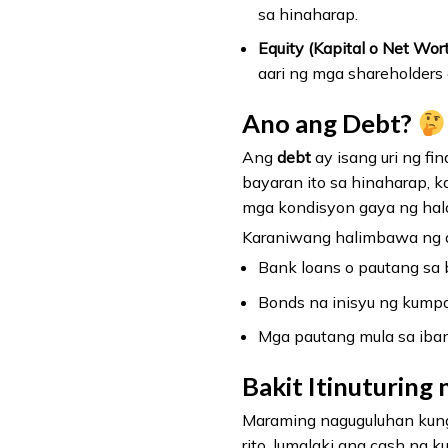
sa hinaharap.
Equity (Kapital o Net Wort
aari ng mga shareholders
Ano ang Debt?
Ang
debt
ay isang uri ng f
bayaran ito sa hinaharap, k
mga kondisyon gaya ng halag
Karaniwang halimbawa ng 
Bank loans o pautang sa
Bonds na inisyu ng kump
Mga pautang mula sa iban
Bakit Itinuturing 
Maraming naguguluhan kung b
rito, lumalaki ang cash ng 