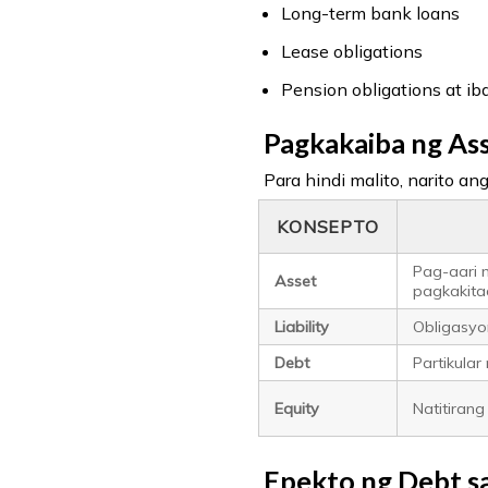
Long-term bank loans
Lease obligations
Pension obligations at iba
Pagkakaiba ng Asse
Para hindi malito, narito an
KONSEPTO
Pag-aari 
Asset
pagkakit
Liability
Obligasyo
Debt
Partikular
Equity
Natitiran
Epekto ng Debt s