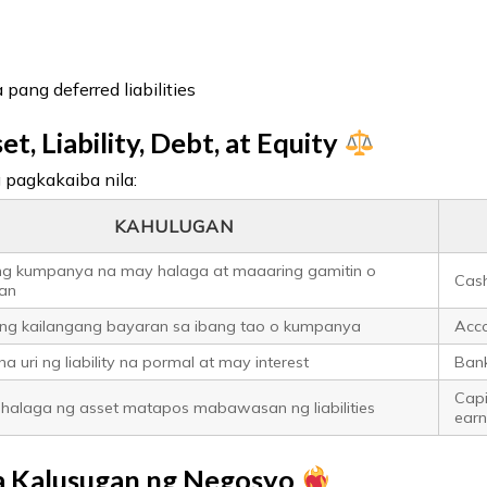
 pang deferred liabilities
t, Liability, Debt, at Equity
g pagkakaiba nila:
KAHULUGAN
ng kumpanya na may halaga at maaaring gamitin o
Cash
aan
ng kailangang bayaran sa ibang tao o kumpanya
Acco
 na uri ng liability na pormal at may interest
Bank
Capi
g halaga ng asset matapos mabawasan ng liabilities
earn
a Kalusugan ng Negosyo