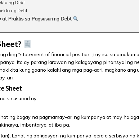
ekto ng Debt
ekto ng Debt
t Praktis sa Pagsusuri ng Debt
Sheet?
ag ding “statement of financial position”) ay isa sa pinakama
nya. Ito ay parang larawan ng kalagayang pinansyal ng ne
 nakikita kung gaano kalaki ang mga pag-aari, magkano ang 
y-ari.
ce Sheet
na sinusunod ay:
hat ng bagay na pagmamay-ari ng kumpanya at may halaga, 
akinarya, imbentaryo, at iba pa.
tan):
Lahat ng obligasyon ng kumpanya-pera o serbisyo na k