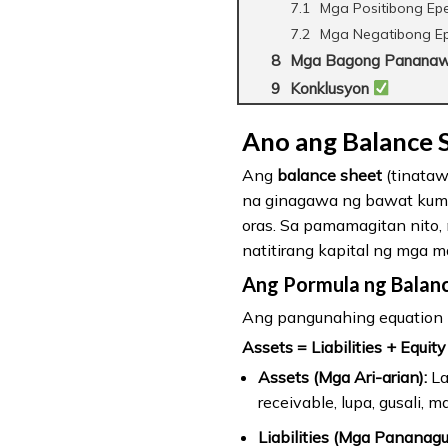
Mga Positibong Ep
Mga Negatibong Ep
Mga Bagong Pananaw a
Konklusyon
Ano ang Balance 
Ang
balance sheet
(tinataw
na ginagawa ng bawat kumpa
oras. Sa pamamagitan nito,
natitirang kapital ng mga ma
Ang Pormula ng Balan
Ang pangunahing equation 
Assets = Liabilities + Equity
Assets (Mga Ari-arian):
La
receivable, lupa, gusali, m
Liabilities (Mga Pananagu