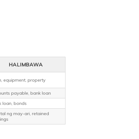
HALIMBAWA
, equipment, property
unts payable, bank loan
 loan, bonds
tal ng may-ari, retained
ings