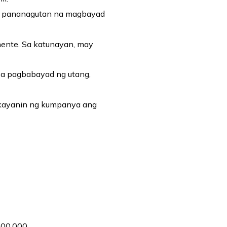
na pananagutan na magbayad
nente. Sa katunayan, may
sa pagbabayad ng utang,
 kayanin ng kumpanya ang
00,000.