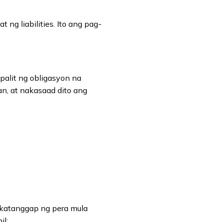
ng liabilities. Ito ang pag-
palit ng obligasyon na
an, at nakasaad dito ang
nakatanggap ng pera mula
il: