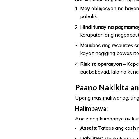
May obligasyon na bayar
pabalik.
Hindi tunay na pagmamay
karapatan ang nagpapaut
Mauubos ang resources s
kaya’t nagiging bawas it
Risk sa operasyon
– Kapa
pagbabayad, lalo na kung
Paano Nakikita a
Upang mas maliwanag, ting
Halimbawa:
Ang isang kumpanya ay kum
Assets:
Tataas ang cash 
Liabilities:
Magkakaroon ng