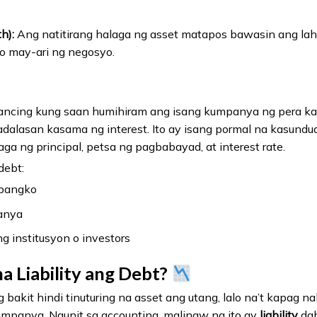
h):
Ang natitirang halaga ng asset matapos bawasin ang lahat 
 o may-ari ng negosyo.
inancing kung saan humihiram ang isang kumpanya ng pera ka
adalasan kasama ng interest. Ito ay isang pormal na kasundu
a ng principal, petsa ng pagbabayad, at interest rate.
debt:
 bangko
anya
g institusyon o investors
na Liability ang Debt?
akit hindi tinuturing na asset ang utang, lalo na’t kapag 
kumpanya. Ngunit sa accounting, malinaw na ito ay
liability
dah