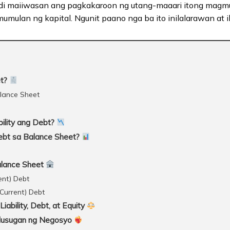
i maiiwasan ang pagkakaroon ng utang-maaari itong magmul
mumulan ng kapital. Ngunit paano nga ba ito inilalarawan at i
et?
lance Sheet
ability ang Debt?
ebt sa Balance Sheet?
alance Sheet
ent) Debt
Current) Debt
iability, Debt, at Equity
alusugan ng Negosyo