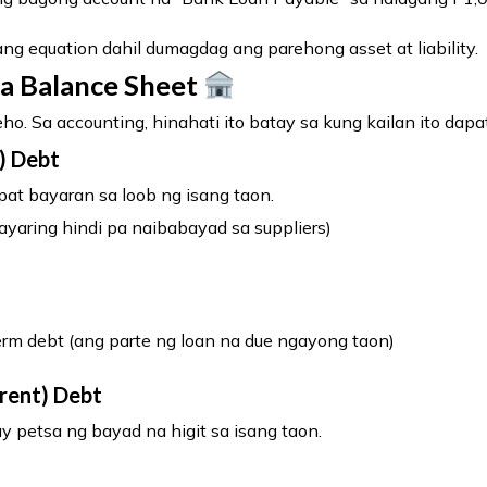
ang equation dahil dumagdag ang parehong asset at liability.
sa Balance Sheet
ho. Sa accounting, hinahati ito batay sa kung kailan ito dapa
) Debt
pat bayaran sa loob ng isang taon.
yaring hindi pa naibabayad sa suppliers)
erm debt (ang parte ng loan na due ngayong taon)
rent) Debt
 petsa ng bayad na higit sa isang taon.