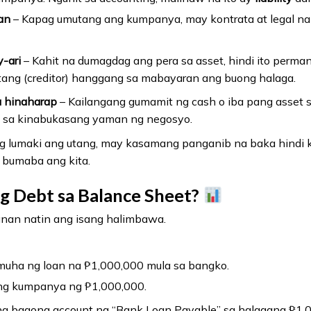
an
– Kapag umutang ang kumpanya, may kontrata at legal 
-ari
– Kahit na dumagdag ang pera sa asset, hindi ito perma
ang (creditor) hanggang sa mabayaran ang buong halaga.
a hinaharap
– Kailangang gumamit ng cash o iba pang asset 
o sa kinabukasang yaman ng negosyo.
g lumaki ang utang, may kasamang panganib na baka hindi
 bumaba ang kita.
ng Debt sa Balance Sheet?
nan natin ang isang halimbawa.
uha ng loan na ₱1,000,000 mula sa bangko.
ng kumpanya ng ₱1,000,000.
 bagong account na “Bank Loan Payable” sa halagang ₱1,0