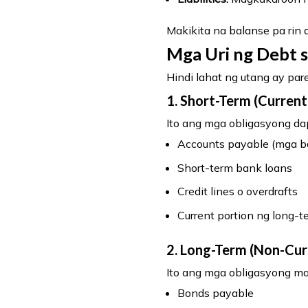
Makikita na balanse pa rin 
Mga Uri ng Debt 
Hindi lahat ng utang ay pare
1. Short-Term (Current
Ito ang mga obligasyong da
Accounts payable (mga ba
Short-term bank loans
Credit lines o overdrafts
Current portion ng long-t
2. Long-Term (Non-Cur
Ito ang mga obligasyong may
Bonds payable