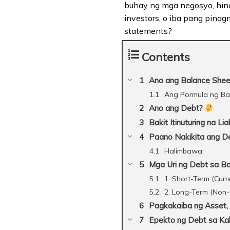
buhay ng mga negosyo, hind
investors, o iba pang pinag
statements?
Contents
Ano ang Balance She
Ang Pormula ng Ba
Ano ang Debt?
Bakit Itinuturing na Li
Paano Nakikita ang D
Halimbawa:
Mga Uri ng Debt sa B
1. Short-Term (Curr
2. Long-Term (Non-
Pagkakaiba ng Asset, L
Epekto ng Debt sa K