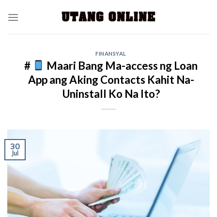
FINANSYAL
#
Maari Bang Ma-access ng Loan
App ang Aking Contacts Kahit Na-
Uninstall Ko Na Ito?
30
Jul