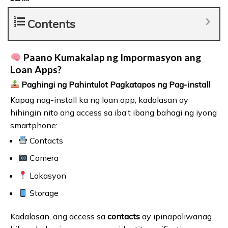
Contents
Paano Kumakalap ng Impormasyon ang
Loan Apps?
Paghingi ng Pahintulot Pagkatapos ng Pag-install
Kapag nag-install ka ng loan app, kadalasan ay
hihingin nito ang access sa iba’t ibang bahagi ng iyong
smartphone:
Contacts
Camera
Lokasyon
Storage
Kadalasan, ang access sa
contacts
ay ipinapaliwanag