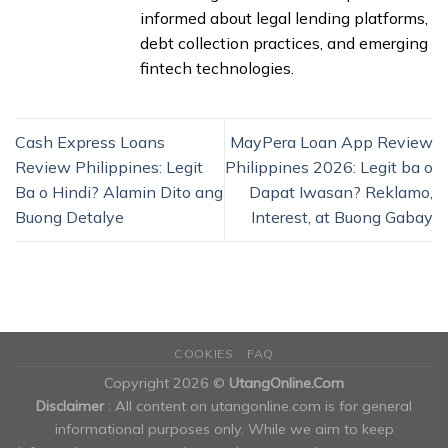
informed about legal lending platforms,
debt collection practices, and emerging
fintech technologies.
Cash Express Loans
MayPera Loan App Review
Review Philippines: Legit
Philippines 2026: Legit ba o
Ba o Hindi? Alamin Dito ang
Dapat Iwasan? Reklamo,
Buong Detalye
Interest, at Buong Gabay
COOKIES
FAQ
Copyright 2026 ©
UtangOnline.Com
Disclaimer
: All content on utangonline.com is for general
informational purposes only. While we aim to keep