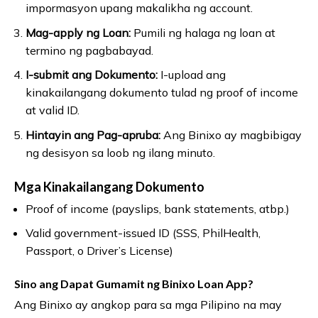
impormasyon upang makalikha ng account.
Mag-apply ng Loan:
Pumili ng halaga ng loan at
termino ng pagbabayad.
I-submit ang Dokumento:
I-upload ang
kinakailangang dokumento tulad ng proof of income
at valid ID.
Hintayin ang Pag-apruba:
Ang Binixo ay magbibigay
ng desisyon sa loob ng ilang minuto.
Mga Kinakailangang Dokumento
Proof of income (payslips, bank statements, atbp.)
Valid government-issued ID (SSS, PhilHealth,
Passport, o Driver’s License)
Sino ang Dapat Gumamit ng Binixo Loan App?
Ang Binixo ay angkop para sa mga Pilipino na may