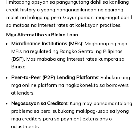
limitadong opsyon sa pangungutang dahil sa kanilang
credit history o yaong nangangailangan ng agarang
maliit na halaga ng pera. Gayunpaman, mag-ingat dahil
sa mataas na interest rates at koleksyon practices.
Mga Alternatibo sa Binixo Loan
Microfinance Institutions (MFIs):
Maghanap ng mga
MFIs na regulated ng Bangko Sentral ng Pilipinas
(BSP). Mas mababa ang interest rates kumpara sa
Binixo.
Peer-to-Peer (P2P) Lending Platforms:
Subukan ang
mga online platform na nagkokonekta sa borrowers
at lenders.
Negosasyon sa Creditors:
Kung may pansamantalang
problema sa pera, subukang makipag-usap sa iyong
mga creditors para sa payment extensions o
adjustments.