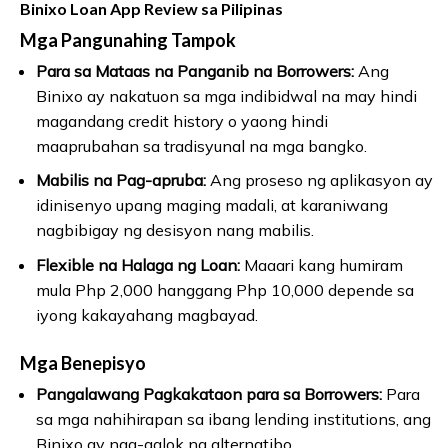
Binixo Loan App Review sa Pilipinas
Mga Pangunahing Tampok
Para sa Mataas na Panganib na Borrowers:
Ang
Binixo ay nakatuon sa mga indibidwal na may hindi
magandang credit history o yaong hindi
maaprubahan sa tradisyunal na mga bangko.
Mabilis na Pag-apruba:
Ang proseso ng aplikasyon ay
idinisenyo upang maging madali, at karaniwang
nagbibigay ng desisyon nang mabilis.
Flexible na Halaga ng Loan:
Maaari kang humiram
mula Php 2,000 hanggang Php 10,000 depende sa
iyong kakayahang magbayad.
Mga Benepisyo
Pangalawang Pagkakataon para sa Borrowers:
Para
sa mga nahihirapan sa ibang lending institutions, ang
Binixo ay nag-aalok ng alternatibo.