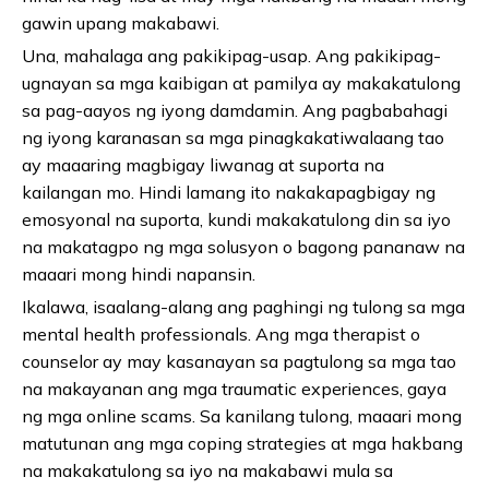
gawin upang makabawi.
Una, mahalaga ang pakikipag-usap. Ang pakikipag-
ugnayan sa mga kaibigan at pamilya ay makakatulong
sa pag-aayos ng iyong damdamin. Ang pagbabahagi
ng iyong karanasan sa mga pinagkakatiwalaang tao
ay maaaring magbigay liwanag at suporta na
kailangan mo. Hindi lamang ito nakakapagbigay ng
emosyonal na suporta, kundi makakatulong din sa iyo
na makatagpo ng mga solusyon o bagong pananaw na
maaari mong hindi napansin.
Ikalawa, isaalang-alang ang paghingi ng tulong sa mga
mental health professionals. Ang mga therapist o
counselor ay may kasanayan sa pagtulong sa mga tao
na makayanan ang mga traumatic experiences, gaya
ng mga online scams. Sa kanilang tulong, maaari mong
matutunan ang mga coping strategies at mga hakbang
na makakatulong sa iyo na makabawi mula sa