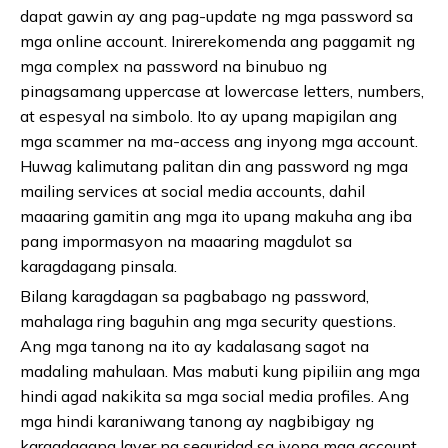
dapat gawin ay ang pag-update ng mga password sa
mga online account. Inirerekomenda ang paggamit ng
mga complex na password na binubuo ng
pinagsamang uppercase at lowercase letters, numbers,
at espesyal na simbolo. Ito ay upang mapigilan ang
mga scammer na ma-access ang inyong mga account.
Huwag kalimutang palitan din ang password ng mga
mailing services at social media accounts, dahil
maaaring gamitin ang mga ito upang makuha ang iba
pang impormasyon na maaaring magdulot sa
karagdagang pinsala.
Bilang karagdagan sa pagbabago ng password,
mahalaga ring baguhin ang mga security questions.
Ang mga tanong na ito ay kadalasang sagot na
madaling mahulaan. Mas mabuti kung pipiliin ang mga
hindi agad nakikita sa mga social media profiles. Ang
mga hindi karaniwang tanong ay nagbibigay ng
karagdagang layer ng seguridad sa iyong mga account.