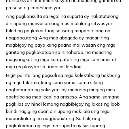
transaksyon at komunikasyon na maaaring gamitin sa
proseso ng imbestigasyon.
Ang pagkonsulta sa legal na suporta ay nakatutulong
din upang maiwasan ang mas malalang sitwasyon
tulad ng pagkakautang sa isang mapanlinlang na
nagpapautang. Ang mga abogado ay maaari ring
magbigay ng payo kung paano maiiwasan ang mga
ganitong pagkakataon sa hinaharap, na maaaring
magsangkot ng mga karapatan ng mga consumer at
mga regulasyon sa financial lending.
Higit pa rito, ang pagsali sa mga kolektibong hakbang
ng mga biktima, kung saan sama-sama silang
naghahanap ng solusyon, ay maaaring maging mas
epektibo sa mga legal na proseso. Ang sama-samang
pagkilos ay hindi lamang nagbibigay ng lakas ng loob
kundi nagiging daan din upang makilala ang mga
mapanlinlang na nagpapautang. Sa huli, ang
pagkakaroon ng legal na suporta ay susi upang