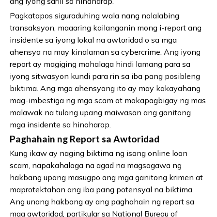
ang iyong sarili sa hinaharap.
Pagkatapos siguraduhing wala nang nalalabing
transaksyon, maaaring kailanganin mong i-report ang
insidente sa iyong lokal na awtoridad o sa mga
ahensya na may kinalaman sa cybercrime. Ang iyong
report ay magiging mahalaga hindi lamang para sa
iyong sitwasyon kundi para rin sa iba pang posibleng
biktima. Ang mga ahensyang ito ay may kakayahang
mag-imbestiga ng mga scam at makapagbigay ng mas
malawak na tulong upang maiwasan ang ganitong
mga insidente sa hinaharap.
Paghahain ng Report sa Awtoridad
Kung ikaw ay naging biktima ng isang online loan
scam, napakahalaga na agad na magsagawa ng
hakbang upang masugpo ang mga ganitong krimen at
maprotektahan ang iba pang potensyal na biktima.
Ang unang hakbang ay ang paghahain ng report sa
mga awtoridad, partikular sa National Bureau of