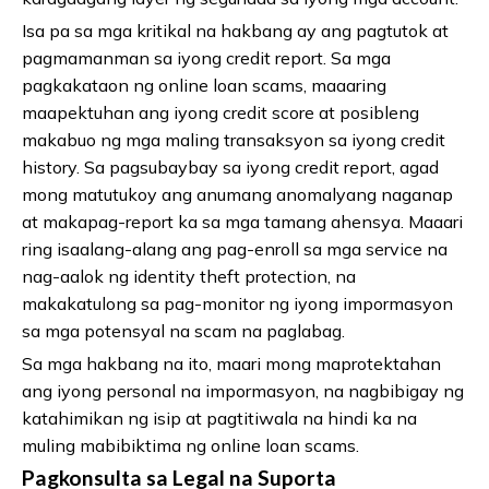
Isa pa sa mga kritikal na hakbang ay ang pagtutok at
pagmamanman sa iyong credit report. Sa mga
pagkakataon ng online loan scams, maaaring
maapektuhan ang iyong credit score at posibleng
makabuo ng mga maling transaksyon sa iyong credit
history. Sa pagsubaybay sa iyong credit report, agad
mong matutukoy ang anumang anomalyang naganap
at makapag-report ka sa mga tamang ahensya. Maaari
ring isaalang-alang ang pag-enroll sa mga service na
nag-aalok ng identity theft protection, na
makakatulong sa pag-monitor ng iyong impormasyon
sa mga potensyal na scam na paglabag.
Sa mga hakbang na ito, maari mong maprotektahan
ang iyong personal na impormasyon, na nagbibigay ng
katahimikan ng isip at pagtitiwala na hindi ka na
muling mabibiktima ng online loan scams.
Pagkonsulta sa Legal na Suporta