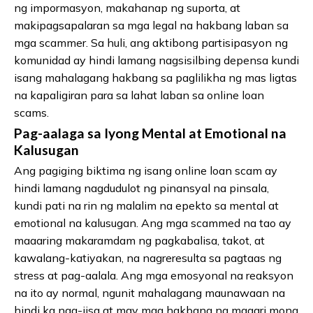
ng impormasyon, makahanap ng suporta, at
makipagsapalaran sa mga legal na hakbang laban sa
mga scammer. Sa huli, ang aktibong partisipasyon ng
komunidad ay hindi lamang nagsisilbing depensa kundi
isang mahalagang hakbang sa paglilikha ng mas ligtas
na kapaligiran para sa lahat laban sa online loan
scams.
Pag-aalaga sa Iyong Mental at Emotional na
Kalusugan
Ang pagiging biktima ng isang online loan scam ay
hindi lamang nagdudulot ng pinansyal na pinsala,
kundi pati na rin ng malalim na epekto sa mental at
emotional na kalusugan. Ang mga scammed na tao ay
maaaring makaramdam ng pagkabalisa, takot, at
kawalang-katiyakan, na nagreresulta sa pagtaas ng
stress at pag-aalala. Ang mga emosyonal na reaksyon
na ito ay normal, ngunit mahalagang maunawaan na
hindi ka nag-iisa at may mga hakbang na maaari mong