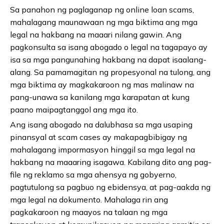
Sa panahon ng paglaganap ng online loan scams,
mahalagang maunawaan ng mga biktima ang mga
legal na hakbang na maaari nilang gawin. Ang
pagkonsulta sa isang abogado o legal na tagapayo ay
isa sa mga pangunahing hakbang na dapat isaalang-
alang. Sa pamamagitan ng propesyonal na tulong, ang
mga biktima ay magkakaroon ng mas malinaw na
pang-unawa sa kanilang mga karapatan at kung
paano maipagtanggol ang mga ito.
Ang isang abogado na dalubhasa sa mga usaping
pinansyal at scam cases ay makapagbibigay ng
mahalagang impormasyon hinggil sa mga legal na
hakbang na maaaring isagawa. Kabilang dito ang pag-
file ng reklamo sa mga ahensya ng gobyerno,
pagtutulong sa pagbuo ng ebidensya, at pag-aakda ng
mga legal na dokumento. Mahalaga rin ang
pagkakaroon ng maayos na talaan ng mga