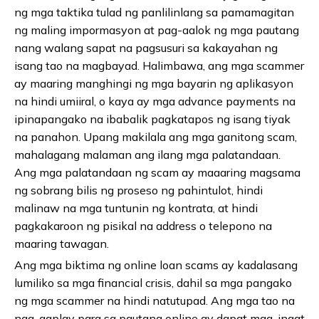
ng mga taktika tulad ng panlilinlang sa pamamagitan
ng maling impormasyon at pag-aalok ng mga pautang
nang walang sapat na pagsusuri sa kakayahan ng
isang tao na magbayad. Halimbawa, ang mga scammer
ay maaring manghingi ng mga bayarin ng aplikasyon
na hindi umiiral, o kaya ay mga advance payments na
ipinapangako na ibabalik pagkatapos ng isang tiyak
na panahon. Upang makilala ang mga ganitong scam,
mahalagang malaman ang ilang mga palatandaan.
Ang mga palatandaan ng scam ay maaaring magsama
ng sobrang bilis ng proseso ng pahintulot, hindi
malinaw na mga tuntunin ng kontrata, at hindi
pagkakaroon ng pisikal na address o telepono na
maaring tawagan.
Ang mga biktima ng online loan scams ay kadalasang
lumiliko sa mga financial crisis, dahil sa mga pangako
ng mga scammer na hindi natutupad. Ang mga tao na
nag-aaplay para sa pautang online ay dapat mag-ingat