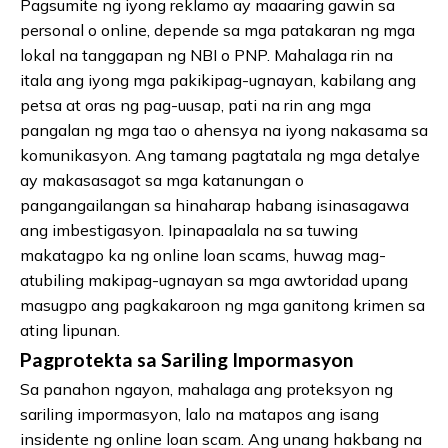
Pagsumite ng iyong reklamo ay maaaring gawin sa
personal o online, depende sa mga patakaran ng mga
lokal na tanggapan ng NBI o PNP. Mahalaga rin na
itala ang iyong mga pakikipag-ugnayan, kabilang ang
petsa at oras ng pag-uusap, pati na rin ang mga
pangalan ng mga tao o ahensya na iyong nakasama sa
komunikasyon. Ang tamang pagtatala ng mga detalye
ay makasasagot sa mga katanungan o
pangangailangan sa hinaharap habang isinasagawa
ang imbestigasyon. Ipinapaalala na sa tuwing
makatagpo ka ng online loan scams, huwag mag-
atubiling makipag-ugnayan sa mga awtoridad upang
masugpo ang pagkakaroon ng mga ganitong krimen sa
ating lipunan.
Pagprotekta sa Sariling Impormasyon
Sa panahon ngayon, mahalaga ang proteksyon ng
sariling impormasyon, lalo na matapos ang isang
insidente ng online loan scam. Ang unang hakbang na