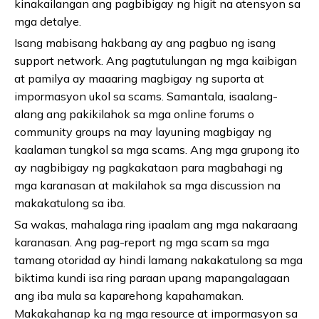
kinakailangan ang pagbibigay ng higit na atensyon sa
mga detalye.
Isang mabisang hakbang ay ang pagbuo ng isang
support network. Ang pagtutulungan ng mga kaibigan
at pamilya ay maaaring magbigay ng suporta at
impormasyon ukol sa scams. Samantala, isaalang-
alang ang pakikilahok sa mga online forums o
community groups na may layuning magbigay ng
kaalaman tungkol sa mga scams. Ang mga grupong ito
ay nagbibigay ng pagkakataon para magbahagi ng
mga karanasan at makilahok sa mga discussion na
makakatulong sa iba.
Sa wakas, mahalaga ring ipaalam ang mga nakaraang
karanasan. Ang pag-report ng mga scam sa mga
tamang otoridad ay hindi lamang nakakatulong sa mga
biktima kundi isa ring paraan upang mapangalagaan
ang iba mula sa kaparehong kapahamakan.
Makakahanap ka ng mga resource at impormasyon sa