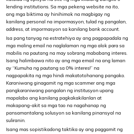
lending institutions. Sa mga pekeng website na ito,
ang mga biktima ay hinihimok na magbigay ng
kanilang personal na impormasyon, tulad ng pangalan,
address, at impormasyon sa kanilang bank account.
Isa pang tanyag na estratehiya ay ang pagpapadala ng
mga maling email na naglalaman ng mga alok para sa
mabilis na pautang na may sobrang mababang interes.
Isang halimbawa nito ay ang mga email na ang laman
ay “Kumuha ng pautang sa 0% interes!” na
nagpapakita ng mga hindi makatotohanang pangako.
Karaniwang ginagamit ng mga scammer ang mga
pangkaraniwang pangalan ng institusyon upang
mapalabo ang kanilang pagkakakilanlan at
makapang-akit sa mga tao na nagahanap ng
pansamantalang solusyon sa kanilang pinansyal na
suliranin.
Isang mas sopistikadong taktika ay ang paggamit ng