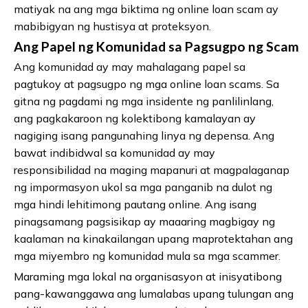
matiyak na ang mga biktima ng online loan scam ay
mabibigyan ng hustisya at proteksyon.
Ang Papel ng Komunidad sa Pagsugpo ng Scam
Ang komunidad ay may mahalagang papel sa
pagtukoy at pagsugpo ng mga online loan scams. Sa
gitna ng pagdami ng mga insidente ng panlilinlang,
ang pagkakaroon ng kolektibong kamalayan ay
nagiging isang pangunahing linya ng depensa. Ang
bawat indibidwal sa komunidad ay may
responsibilidad na maging mapanuri at magpalaganap
ng impormasyon ukol sa mga panganib na dulot ng
mga hindi lehitimong pautang online. Ang isang
pinagsamang pagsisikap ay maaaring magbigay ng
kaalaman na kinakailangan upang maprotektahan ang
mga miyembro ng komunidad mula sa mga scammer.
Maraming mga lokal na organisasyon at inisyatibong
pang-kawanggawa ang lumalabas upang tulungan ang