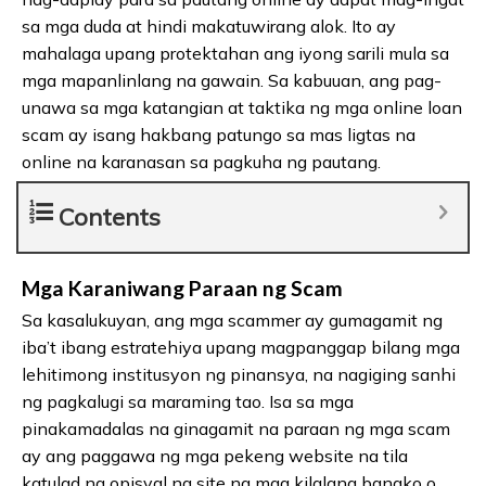
sa mga duda at hindi makatuwirang alok. Ito ay
mahalaga upang protektahan ang iyong sarili mula sa
mga mapanlinlang na gawain. Sa kabuuan, ang pag-
unawa sa mga katangian at taktika ng mga online loan
scam ay isang hakbang patungo sa mas ligtas na
online na karanasan sa pagkuha ng pautang.
Contents
Mga Karaniwang Paraan ng Scam
Sa kasalukuyan, ang mga scammer ay gumagamit ng
iba’t ibang estratehiya upang magpanggap bilang mga
lehitimong institusyon ng pinansya, na nagiging sanhi
ng pagkalugi sa maraming tao. Isa sa mga
pinakamadalas na ginagamit na paraan ng mga scam
ay ang paggawa ng mga pekeng website na tila
katulad ng opisyal na site ng mga kilalang bangko o