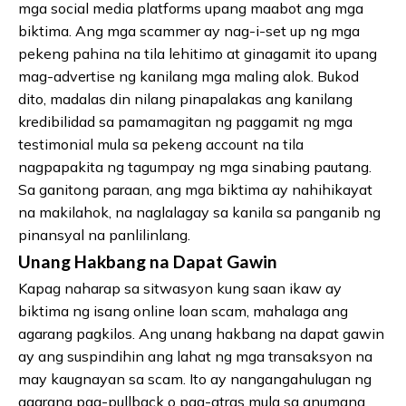
mga social media platforms upang maabot ang mga
biktima. Ang mga scammer ay nag-i-set up ng mga
pekeng pahina na tila lehitimo at ginagamit ito upang
mag-advertise ng kanilang mga maling alok. Bukod
dito, madalas din nilang pinapalakas ang kanilang
kredibilidad sa pamamagitan ng paggamit ng mga
testimonial mula sa pekeng account na tila
nagpapakita ng tagumpay ng mga sinabing pautang.
Sa ganitong paraan, ang mga biktima ay nahihikayat
na makilahok, na naglalagay sa kanila sa panganib ng
pinansyal na panlilinlang.
Unang Hakbang na Dapat Gawin
Kapag naharap sa sitwasyon kung saan ikaw ay
biktima ng isang online loan scam, mahalaga ang
agarang pagkilos. Ang unang hakbang na dapat gawin
ay ang suspindihin ang lahat ng mga transaksyon na
may kaugnayan sa scam. Ito ay nangangahulugan ng
agarang pag-pullback o pag-atras mula sa anumang