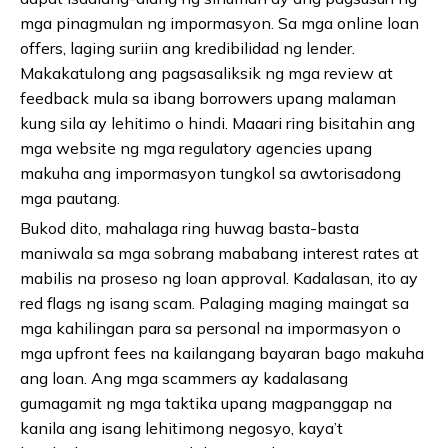
mga pinagmulan ng impormasyon. Sa mga online loan
offers, laging suriin ang kredibilidad ng lender.
Makakatulong ang pagsasaliksik ng mga review at
feedback mula sa ibang borrowers upang malaman
kung sila ay lehitimo o hindi. Maaari ring bisitahin ang
mga website ng mga regulatory agencies upang
makuha ang impormasyon tungkol sa awtorisadong
mga pautang.
Bukod dito, mahalaga ring huwag basta-basta
maniwala sa mga sobrang mababang interest rates at
mabilis na proseso ng loan approval. Kadalasan, ito ay
red flags ng isang scam. Palaging maging maingat sa
mga kahilingan para sa personal na impormasyon o
mga upfront fees na kailangang bayaran bago makuha
ang loan. Ang mga scammers ay kadalasang
gumagamit ng mga taktika upang magpanggap na
kanila ang isang lehitimong negosyo, kaya’t