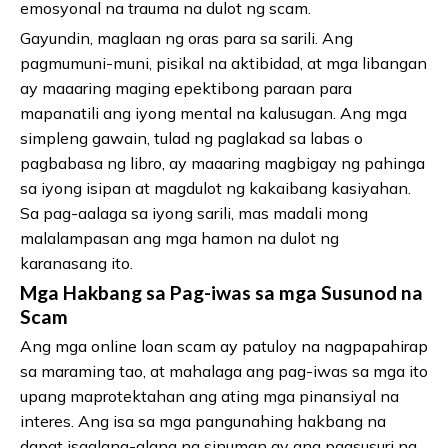
emosyonal na trauma na dulot ng scam.
Gayundin, maglaan ng oras para sa sarili. Ang
pagmumuni-muni, pisikal na aktibidad, at mga libangan
ay maaaring maging epektibong paraan para
mapanatili ang iyong mental na kalusugan. Ang mga
simpleng gawain, tulad ng paglakad sa labas o
pagbabasa ng libro, ay maaaring magbigay ng pahinga
sa iyong isipan at magdulot ng kakaibang kasiyahan.
Sa pag-aalaga sa iyong sarili, mas madali mong
malalampasan ang mga hamon na dulot ng
karanasang ito.
Mga Hakbang sa Pag-iwas sa mga Susunod na
Scam
Ang mga online loan scam ay patuloy na nagpapahirap
sa maraming tao, at mahalaga ang pag-iwas sa mga ito
upang maprotektahan ang ating mga pinansiyal na
interes. Ang isa sa mga pangunahing hakbang na
dapat isaalang-alang ng sinuman ay ang pagsusuri ng