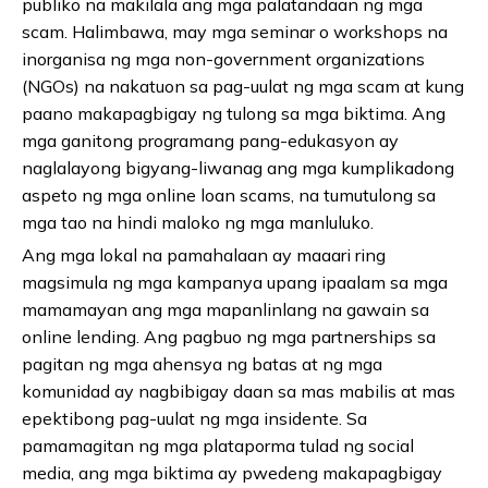
publiko na makilala ang mga palatandaan ng mga
scam. Halimbawa, may mga seminar o workshops na
inorganisa ng mga non-government organizations
(NGOs) na nakatuon sa pag-uulat ng mga scam at kung
paano makapagbigay ng tulong sa mga biktima. Ang
mga ganitong programang pang-edukasyon ay
naglalayong bigyang-liwanag ang mga kumplikadong
aspeto ng mga online loan scams, na tumutulong sa
mga tao na hindi maloko ng mga manluluko.
Ang mga lokal na pamahalaan ay maaari ring
magsimula ng mga kampanya upang ipaalam sa mga
mamamayan ang mga mapanlinlang na gawain sa
online lending. Ang pagbuo ng mga partnerships sa
pagitan ng mga ahensya ng batas at ng mga
komunidad ay nagbibigay daan sa mas mabilis at mas
epektibong pag-uulat ng mga insidente. Sa
pamamagitan ng mga plataporma tulad ng social
media, ang mga biktima ay pwedeng makapagbigay