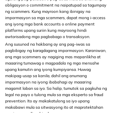
obligasyon o commitment na naipatupad sa tagumpay
ng scammers. Kung mayroon kang ibinigay na
impormasyon sa mga scammers, dapat mong i-access
ang iyong mga bank accounts o online payment
platforms upang suriin kung mayroong hindi
awtorisadong mga pagbabago o transaksyon.
Ang susunod na hakbang ay ang pag-iwas sa
pagbibigay ng karagdagang impormasyon. Karaniwan,
ang mga scammers ay nagiging mas mapanlikha at
maaaring tumawag o magpadala ng mga mensahe
upang kamutin ang iyong kumpiyansa. Huwag
makipag-usap sa kanila, dahil ang anumang
impormasyon na iyong ibabahagi ay maaaring
magamit laban sa iyo. Sa halip, tumutok sa pagkuha ng
legal na payo o tulong mula sa mga eksperto sa fraud
prevention. Ito ay makakatulong sa iyo upang
makabawi mula sa sitwasyong ito at maprotektahan