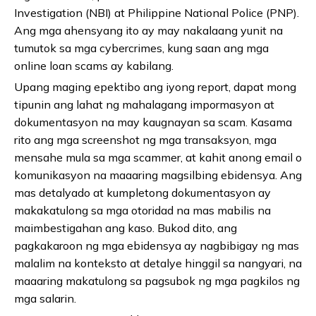
Investigation (NBI) at Philippine National Police (PNP).
Ang mga ahensyang ito ay may nakalaang yunit na
tumutok sa mga cybercrimes, kung saan ang mga
online loan scams ay kabilang.
Upang maging epektibo ang iyong report, dapat mong
tipunin ang lahat ng mahalagang impormasyon at
dokumentasyon na may kaugnayan sa scam. Kasama
rito ang mga screenshot ng mga transaksyon, mga
mensahe mula sa mga scammer, at kahit anong email o
komunikasyon na maaaring magsilbing ebidensya. Ang
mas detalyado at kumpletong dokumentasyon ay
makakatulong sa mga otoridad na mas mabilis na
maimbestigahan ang kaso. Bukod dito, ang
pagkakaroon ng mga ebidensya ay nagbibigay ng mas
malalim na konteksto at detalye hinggil sa nangyari, na
maaaring makatulong sa pagsubok ng mga pagkilos ng
mga salarin.