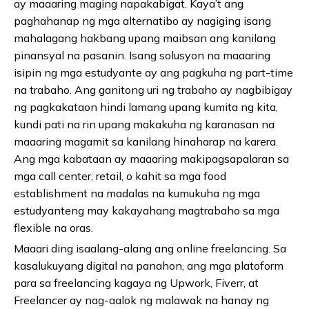
ay maaaring maging napakabigat. Kaya’t ang
paghahanap ng mga alternatibo ay nagiging isang
mahalagang hakbang upang maibsan ang kanilang
pinansyal na pasanin. Isang solusyon na maaaring
isipin ng mga estudyante ay ang pagkuha ng part-time
na trabaho. Ang ganitong uri ng trabaho ay nagbibigay
ng pagkakataon hindi lamang upang kumita ng kita,
kundi pati na rin upang makakuha ng karanasan na
maaaring magamit sa kanilang hinaharap na karera.
Ang mga kabataan ay maaaring makipagsapalaran sa
mga call center, retail, o kahit sa mga food
establishment na madalas na kumukuha ng mga
estudyanteng may kakayahang magtrabaho sa mga
flexible na oras.
Maaari ding isaalang-alang ang online freelancing. Sa
kasalukuyang digital na panahon, ang mga platoform
para sa freelancing kagaya ng Upwork, Fiverr, at
Freelancer ay nag-aalok ng malawak na hanay ng