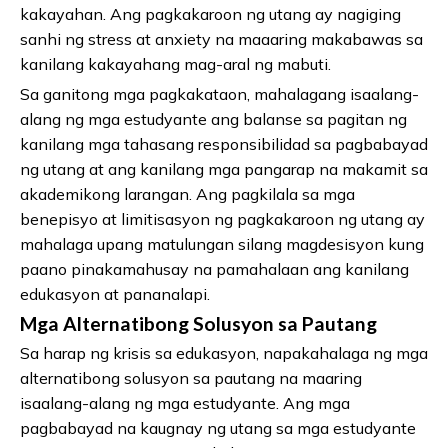
kakayahan. Ang pagkakaroon ng utang ay nagiging
sanhi ng stress at anxiety na maaaring makabawas sa
kanilang kakayahang mag-aral ng mabuti.
Sa ganitong mga pagkakataon, mahalagang isaalang-
alang ng mga estudyante ang balanse sa pagitan ng
kanilang mga tahasang responsibilidad sa pagbabayad
ng utang at ang kanilang mga pangarap na makamit sa
akademikong larangan. Ang pagkilala sa mga
benepisyo at limitisasyon ng pagkakaroon ng utang ay
mahalaga upang matulungan silang magdesisyon kung
paano pinakamahusay na pamahalaan ang kanilang
edukasyon at pananalapi.
Mga Alternatibong Solusyon sa Pautang
Sa harap ng krisis sa edukasyon, napakahalaga ng mga
alternatibong solusyon sa pautang na maaring
isaalang-alang ng mga estudyante. Ang mga
pagbabayad na kaugnay ng utang sa mga estudyante