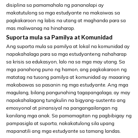
disiplina sa pamamahala ng pananalapi ay
makatutulong sa mga estudyante na makaiwas sa
pagkakaroon ng labis na utang at maghanda para sa
mas maliwanag na hinaharap.
Suporta mula sa Pamilya at Komunidad
Ang suporta mula sa pamilya at lokal na komunidad ay
napakahalaga para sa mga estudyanteng nahaharap
sa krisis sa edukasyon, lalo na sa mga may utang. Sa
mga panahong puno ng hamon, ang pagkakaroon ng
matatag na tusong pamilya at komunidad ay maaaring
makabawas sa pasanin ng mga estudyante. Ang mga
magulang, bilang pangunahing tagapangalaga, ay may
napakahalagang tungkulin na bigyang-sustento ang
emosyonal at pinansiyal na pangangailangan ng
kanilang mga anak. Sa pamamagitan ng pagbibigay ng
pampasigla at suporta, nakakatulong sila upang
mapanatili ang mga estudyante sa tamang landas.