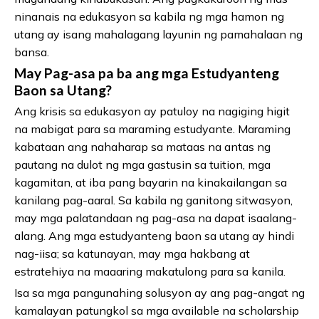
ninanais na edukasyon sa kabila ng mga hamon ng
utang ay isang mahalagang layunin ng pamahalaan ng
bansa.
May Pag-asa pa ba ang mga Estudyanteng
Baon sa Utang?
Ang krisis sa edukasyon ay patuloy na nagiging higit
na mabigat para sa maraming estudyante. Maraming
kabataan ang nahaharap sa mataas na antas ng
pautang na dulot ng mga gastusin sa tuition, mga
kagamitan, at iba pang bayarin na kinakailangan sa
kanilang pag-aaral. Sa kabila ng ganitong sitwasyon,
may mga palatandaan ng pag-asa na dapat isaalang-
alang. Ang mga estudyanteng baon sa utang ay hindi
nag-iisa; sa katunayan, may mga hakbang at
estratehiya na maaaring makatulong para sa kanila.
Isa sa mga pangunahing solusyon ay ang pag-angat ng
kamalayan patungkol sa mga available na scholarship