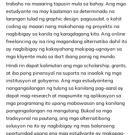
trabaho na maaaring tapusin mula sa bahay. Ang mga
estudyante na may kaalaman sa determinado na
larangan tulad ng graphic design, pagsusulat, o kahit
coding ay maaari nang makahanap ng proyekto na
nagbibigay sa kanila ng karagdagang kita. Ang online
freelancing ay isa ring magandang alternatibo dahil ito
ay nagbibigay ng kakayahang makipag-ugnayan sa
mga kliyente mula sa iba’t ibang panig ng mundo.
Hindi rin dapat kalimutan ang mga scholarship, grants,
at iba pang pinansyal na suporta na inaalok ng mga
institusyon at gobyerno. Ang mga estudyanteng
nangangailangan ng tulong sa kanilang pag-aaral ay
dapat mag-research at magsumite ng aplikasyon sa
mga programang ito upang mabawasan ang kanilang
pangangailangan na mangutang. Bukod sa mga
tradisyonal na pautang, ang mga alternatibong
solusyon na ito ay nagbibigay ng mas balanseng
oportunidad upang ang mga estudyante ay makapag-