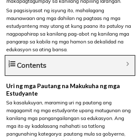
makapagtagumpay sa kanilang napiling larangan.
Sa pagsisiyasat ng isyung ito, mahalagang
maunawaan ang mga dahilan ng pagtaas ng mga
estudyanteng may utang at kung paano ito patuloy na
nagpapahirap sa kanilang pag-abot ng kanilang mga
pangarap sa kabila ng mga hamon sa dekalidad na
edukasyon sa ating bansa.
Contents
Uri ng mga Pautang na Makukuha ng mga
Estudyante
Sa kasalukuyan, maraming uri ng pautang ang
magagamit ng mga estudyante upang matugunan ang
kanilang mga pangangailangan sa edukasyon. Ang
mga ito ay kadalasang nahahati sa tatlong
pangunahing kategorya: pautang mula sa gobyerno,