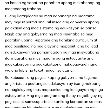
sa kanila ng sapat na panahon upang makahanap ng
magandang trabaho.
Bilang karagdagan sa mga nabanggit na programa,
may mga reporma ring inilunsad ang gobyerno upang
palakasin ang mga sistema ng edukasyon sa bansa.
Nagbigay ang gobyerno ng mga insentibo sa mga
paaralan upang i-upgrade ang kanilang curriculum at
mga pasilidad, na naglalayong mapabuti ang kalidad
ng edukasyon. Sa pamamagitan ng mga inisyatibong
ito, inaasahang mas marami pang estudyante ang
magkakaroon ng pagkakataong makapag-aral nang
walang labis na takot hinggil sa utang.
Sa kabuuan, ang pagsisikap ng gobyerno na tugunan
ang krisis sa pautang sa edukasyon ay isang hakbang
na naglalayong mas mapaunlad ang kalagayan ng mga
estudyante. Ang mga programang ito ay nagbibigay ng
pag-asa at sumusuporta sa kanilang karapatan sa mas
magandang kinabukasan. Ang pagkakaroon ng mas