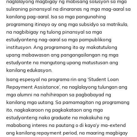
naglalayong magbigay ng mabisang solusyon sa mga
suliraning pinansyal na dinaranas ng mga mag-aaral sa
kanilang pag-aaral. Isa sa mga pangunahing
programang itinayo ay ang mga subsidyo sa matrikula,
na nagbibigay ng tulong pinansyal sa mga
estudyanteng nag-aaral sa mga pampublikong
institusyon. Ang programang ito ay makatutulong
upang mabawasan ang pangangailangan ng mga
estudyante na mangutang upang matustusan ang
kanilang edukasyon.
Isang espesyal na programa rin ang ‘Student Loan
Repayment Assistance’, na naglalayong tulungan ang
mga alumni na nahihirapan sa pagbabayad ng
kanilang mga uutang. Sa pamamagitan ng programang
ito, nagkakaroon ng pagkakataon ang mga
estudyanteng naka graduate na makakuha ng
mababang interes na pautang o di kaya’y ma-extend
ang kanilang repayment period, na maaring magbigay