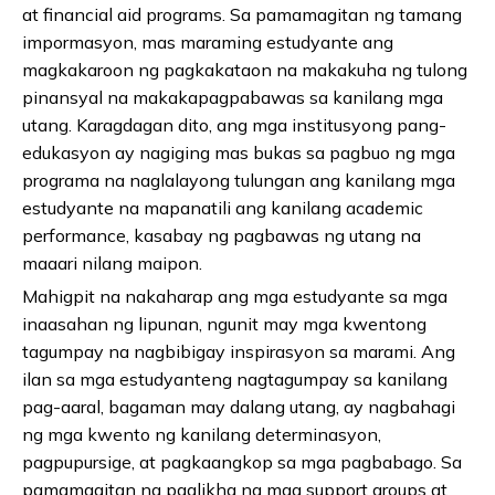
at financial aid programs. Sa pamamagitan ng tamang
impormasyon, mas maraming estudyante ang
magkakaroon ng pagkakataon na makakuha ng tulong
pinansyal na makakapagpabawas sa kanilang mga
utang. Karagdagan dito, ang mga institusyong pang-
edukasyon ay nagiging mas bukas sa pagbuo ng mga
programa na naglalayong tulungan ang kanilang mga
estudyante na mapanatili ang kanilang academic
performance, kasabay ng pagbawas ng utang na
maaari nilang maipon.
Mahigpit na nakaharap ang mga estudyante sa mga
inaasahan ng lipunan, ngunit may mga kwentong
tagumpay na nagbibigay inspirasyon sa marami. Ang
ilan sa mga estudyanteng nagtagumpay sa kanilang
pag-aaral, bagaman may dalang utang, ay nagbahagi
ng mga kwento ng kanilang determinasyon,
pagpupursige, at pagkaangkop sa mga pagbabago. Sa
pamamagitan ng paglikha ng mga support groups at