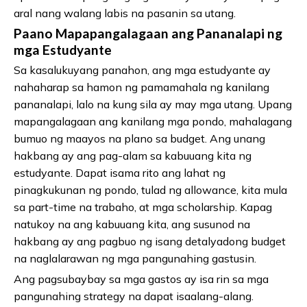
aral nang walang labis na pasanin sa utang.
Paano Mapapangalagaan ang Pananalapi ng
mga Estudyante
Sa kasalukuyang panahon, ang mga estudyante ay
nahaharap sa hamon ng pamamahala ng kanilang
pananalapi, lalo na kung sila ay may mga utang. Upang
mapangalagaan ang kanilang mga pondo, mahalagang
bumuo ng maayos na plano sa budget. Ang unang
hakbang ay ang pag-alam sa kabuuang kita ng
estudyante. Dapat isama rito ang lahat ng
pinagkukunan ng pondo, tulad ng allowance, kita mula
sa part-time na trabaho, at mga scholarship. Kapag
natukoy na ang kabuuang kita, ang susunod na
hakbang ay ang pagbuo ng isang detalyadong budget
na naglalarawan ng mga pangunahing gastusin.
Ang pagsubaybay sa mga gastos ay isa rin sa mga
pangunahing strategy na dapat isaalang-alang.