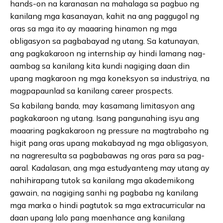
hands-on na karanasan na mahalaga sa pagbuo ng
kanilang mga kasanayan, kahit na ang paggugol ng
oras sa mga ito ay maaaring hinamon ng mga
obligasyon sa pagbabayad ng utang. Sa katunayan,
ang pagkakaroon ng internship ay hindi lamang nag-
aambag sa kanilang kita kundi nagiging daan din
upang magkaroon ng mga koneksyon sa industriya, na
magpapaunlad sa kanilang career prospects.
Sa kabilang banda, may kasamang limitasyon ang
pagkakaroon ng utang. Isang pangunahing isyu ang
maaaring pagkakaroon ng pressure na magtrabaho ng
higit pang oras upang makabayad ng mga obligasyon,
na nagreresulta sa pagbabawas ng oras para sa pag-
aaral. Kadalasan, ang mga estudyanteng may utang ay
nahihirapang tutok sa kanilang mga akademikong
gawain, na nagiging sanhi ng pagbaba ng kanilang
mga marka o hindi pagtutok sa mga extracurricular na
daan upang lalo pang maenhance ang kanilang