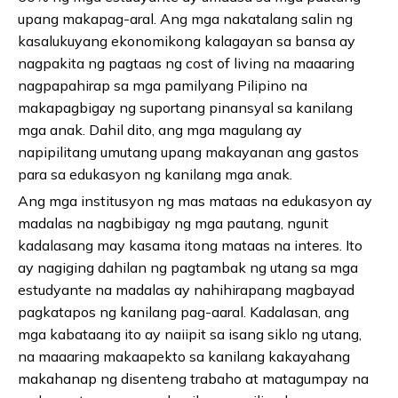
upang makapag-aral. Ang mga nakatalang salin ng
kasalukuyang ekonomikong kalagayan sa bansa ay
nagpakita ng pagtaas ng cost of living na maaaring
nagpapahirap sa mga pamilyang Pilipino na
makapagbigay ng suportang pinansyal sa kanilang
mga anak. Dahil dito, ang mga magulang ay
napipilitang umutang upang makayanan ang gastos
para sa edukasyon ng kanilang mga anak.
Ang mga institusyon ng mas mataas na edukasyon ay
madalas na nagbibigay ng mga pautang, ngunit
kadalasang may kasama itong mataas na interes. Ito
ay nagiging dahilan ng pagtambak ng utang sa mga
estudyante na madalas ay nahihirapang magbayad
pagkatapos ng kanilang pag-aaral. Kadalasan, ang
mga kabataang ito ay naiipit sa isang siklo ng utang,
na maaaring makaapekto sa kanilang kakayahang
makahanap ng disenteng trabaho at matagumpay na