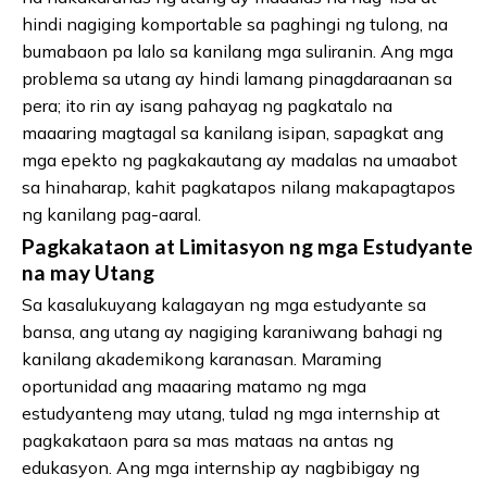
hindi nagiging komportable sa paghingi ng tulong, na
bumabaon pa lalo sa kanilang mga suliranin. Ang mga
problema sa utang ay hindi lamang pinagdaraanan sa
pera; ito rin ay isang pahayag ng pagkatalo na
maaaring magtagal sa kanilang isipan, sapagkat ang
mga epekto ng pagkakautang ay madalas na umaabot
sa hinaharap, kahit pagkatapos nilang makapagtapos
ng kanilang pag-aaral.
Pagkakataon at Limitasyon ng mga Estudyante
na may Utang
Sa kasalukuyang kalagayan ng mga estudyante sa
bansa, ang utang ay nagiging karaniwang bahagi ng
kanilang akademikong karanasan. Maraming
oportunidad ang maaaring matamo ng mga
estudyanteng may utang, tulad ng mga internship at
pagkakataon para sa mas mataas na antas ng
edukasyon. Ang mga internship ay nagbibigay ng