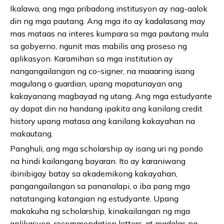
Ikalawa, ang mga pribadong institusyon ay nag-aalok
din ng mga pautang. Ang mga ito ay kadalasang may
mas mataas na interes kumpara sa mga pautang mula
sa gobyerno, ngunit mas mabilis ang proseso ng
aplikasyon. Karamihan sa mga institution ay
nangangailangan ng co-signer, na maaaring isang
magulang o guardian, upang mapatunayan ang
kakayanang magbayad ng utang. Ang mga estudyante
ay dapat din na handang ipakita ang kanilang credit
history upang matasa ang kanilang kakayahan na
makautang.
Panghuli, ang mga scholarship ay isang uri ng pondo
na hindi kailangang bayaran. Ito ay karaniwang
ibinibigay batay sa akademikong kakayahan,
pangangailangan sa pananalapi, o iba pang mga
natatanging katangian ng estudyante. Upang
makakuha ng scholarship, kinakailangan ng mga
aplikasyon, recommendation letters, at madalas na