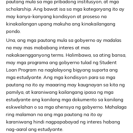
pautang mula sa mga pribadong institusyon, at mga
scholarship. Ang bawat isa sa mga kategoryang ito ay
may kanya-kanyang kondisyon at proseso na
kinakailangan upang makuha ang kinakailangang
pondo.
Una, ang mga pautang mula sa gobyerno ay madalas
na may mas mababang interes at mas
nakakaengganyong terms. Halimbawa, sa ating bansa,
may mga programa ang gobyerno tulad ng Student
Loan Program na naglalayong bigyang suporta ang
mga estudyante. Ang mga kondisyon para sa mga
pautang na ito ay maaaring may kaugnayan sa kita ng
pamilya, at karaniwang kailangang ipasa ng mga
estudyante ang kanilang mga dokumento sa kanilang
eskwelahan o sa mga ahensya ng gobyerno. Mahalaga
ring malaman na ang mga pautang na ito ay
karaniwang hindi nagpapabayad ng interes habang
nag-aaral ang estudyante.