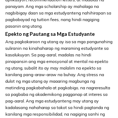
panayam. Ang mga scholarship ay mahalaga na
nagbibigay daan sa mga estudyanteng nahihirapan sa
pagbabayad ng tuition fees, nang hindi nagiging
pasanin ang utang.
Epekto ng Pautang sa Mga Estudyante
Ang pagkakaroon ng utang ay isa sa mga pangunahing
suliranin na kinahaharap ng maraming estudyante sa
kasalukuyan. Sa pag-aaral, madalas na hindi
pinapansin ang mga emosyonal at mental na epekto
ng utang, subalit ito ay may malalim na epekto sa
kanilang pang-araw-araw na buhay. Ang stress na
dulot ng mga utang ay maaaring magbunga ng
matinding pagkabahala at pagkabigo, na nagreresulta
sa pagbaba ng akademikong pagganap at interes sa
pag-aaral. Ang mga estudyanteng may utang ay
kadalasang nahaharap sa takot sa hindi pagtanda ng
kanilang mga responsibilidad, na nagiging sanhi ng