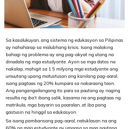
Sa kasalukuyan, ang sistema ng edukasyon sa Pilipinas
ay nahaharap sa malubhang krisis. Isang malaking
bahagi ng problema ay ang pag-akyat ng utang na
dinadala ng mga estudyante. Ayon sa mga datos na
nakalap, mahigit sa 1.5 milyong mga estudyante ang
umuutang upang matustusan ang kanilang pag-aaral,
isang pagtaas ng 20% kumpara sa nakaraang taon.
Ang pangangailangang ito para sa pautang ay naging
resulta ng iba’t ibang salik, kasama na ang pagtaas ng
matrikula, mga bayarin sa paaralan, at iba pang
gastusin na hinggil sa edukasyon.
Sa isang pambansang pag-aaral, natuklasan na ang
60% ng mga estudyante ay umaasa sa mga pautang