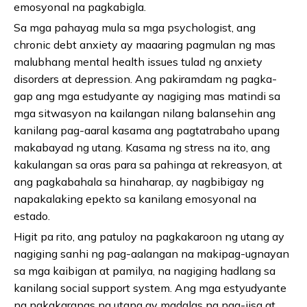
emosyonal na pagkabigla.
Sa mga pahayag mula sa mga psychologist, ang
chronic debt anxiety ay maaaring pagmulan ng mas
malubhang mental health issues tulad ng anxiety
disorders at depression. Ang pakiramdam ng pagka-
gap ang mga estudyante ay nagiging mas matindi sa
mga sitwasyon na kailangan nilang balansehin ang
kanilang pag-aaral kasama ang pagtatrabaho upang
makabayad ng utang. Kasama ng stress na ito, ang
kakulangan sa oras para sa pahinga at rekreasyon, at
ang pagkabahala sa hinaharap, ay nagbibigay ng
napakalaking epekto sa kanilang emosyonal na
estado.
Higit pa rito, ang patuloy na pagkakaroon ng utang ay
nagiging sanhi ng pag-aalangan na makipag-ugnayan
sa mga kaibigan at pamilya, na nagiging hadlang sa
kanilang social support system. Ang mga estyudyante
na nakakaranas ng utang ay madalas na nag-iisa at