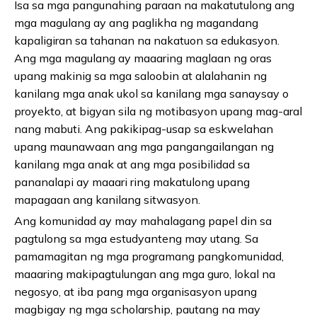
Isa sa mga pangunahing paraan na makatutulong ang
mga magulang ay ang paglikha ng magandang
kapaligiran sa tahanan na nakatuon sa edukasyon.
Ang mga magulang ay maaaring maglaan ng oras
upang makinig sa mga saloobin at alalahanin ng
kanilang mga anak ukol sa kanilang mga sanaysay o
proyekto, at bigyan sila ng motibasyon upang mag-aral
nang mabuti. Ang pakikipag-usap sa eskwelahan
upang maunawaan ang mga pangangailangan ng
kanilang mga anak at ang mga posibilidad sa
pananalapi ay maaari ring makatulong upang
mapagaan ang kanilang sitwasyon.
Ang komunidad ay may mahalagang papel din sa
pagtulong sa mga estudyanteng may utang. Sa
pamamagitan ng mga programang pangkomunidad,
maaaring makipagtulungan ang mga guro, lokal na
negosyo, at iba pang mga organisasyon upang
magbigay ng mga scholarship, pautang na may