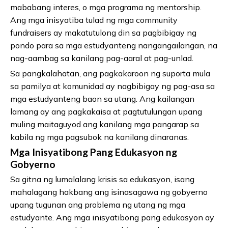
mababang interes, o mga programa ng mentorship.
Ang mga inisyatiba tulad ng mga community
fundraisers ay makatutulong din sa pagbibigay ng
pondo para sa mga estudyanteng nangangailangan, na
nag-aambag sa kanilang pag-aaral at pag-unlad.
Sa pangkalahatan, ang pagkakaroon ng suporta mula
sa pamilya at komunidad ay nagbibigay ng pag-asa sa
mga estudyanteng baon sa utang. Ang kailangan
lamang ay ang pagkakaisa at pagtutulungan upang
muling maitaguyod ang kanilang mga pangarap sa
kabila ng mga pagsubok na kanilang dinaranas.
Mga Inisyatibong Pang Edukasyon ng
Gobyerno
Sa gitna ng lumalalang krisis sa edukasyon, isang
mahalagang hakbang ang isinasagawa ng gobyerno
upang tugunan ang problema ng utang ng mga
estudyante. Ang mga inisyatibong pang edukasyon ay