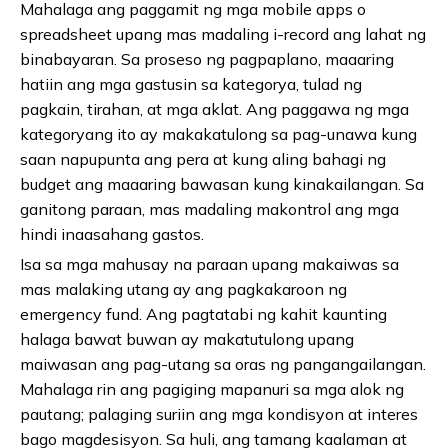
Mahalaga ang paggamit ng mga mobile apps o
spreadsheet upang mas madaling i-record ang lahat ng
binabayaran. Sa proseso ng pagpaplano, maaaring
hatiin ang mga gastusin sa kategorya, tulad ng
pagkain, tirahan, at mga aklat. Ang paggawa ng mga
kategoryang ito ay makakatulong sa pag-unawa kung
saan napupunta ang pera at kung aling bahagi ng
budget ang maaaring bawasan kung kinakailangan. Sa
ganitong paraan, mas madaling makontrol ang mga
hindi inaasahang gastos.
Isa sa mga mahusay na paraan upang makaiwas sa
mas malaking utang ay ang pagkakaroon ng
emergency fund. Ang pagtatabi ng kahit kaunting
halaga bawat buwan ay makatutulong upang
maiwasan ang pag-utang sa oras ng pangangailangan.
Mahalaga rin ang pagiging mapanuri sa mga alok ng
pautang; palaging suriin ang mga kondisyon at interes
bago magdesisyon. Sa huli, ang tamang kaalaman at