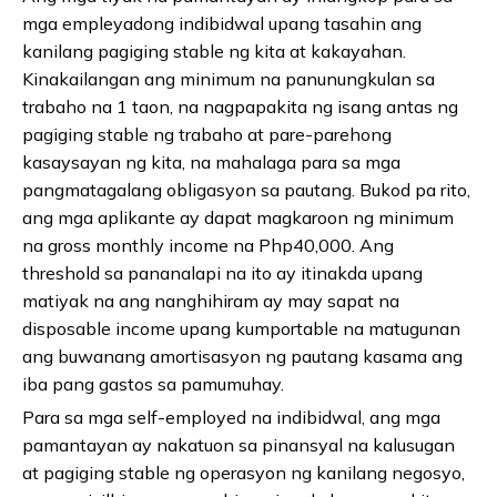
mga empleyadong indibidwal upang tasahin ang
kanilang pagiging stable ng kita at kakayahan.
Kinakailangan ang minimum na panunungkulan sa
trabaho na 1 taon, na nagpapakita ng isang antas ng
pagiging stable ng trabaho at pare-parehong
kasaysayan ng kita, na mahalaga para sa mga
pangmatagalang obligasyon sa pautang. Bukod pa rito,
ang mga aplikante ay dapat magkaroon ng minimum
na gross monthly income na Php40,000. Ang
threshold sa pananalapi na ito ay itinakda upang
matiyak na ang nanghihiram ay may sapat na
disposable income upang kumportable na matugunan
ang buwanang amortisasyon ng pautang kasama ang
iba pang gastos sa pamumuhay.
Para sa mga self-employed na indibidwal, ang mga
pamantayan ay nakatuon sa pinansyal na kalusugan
at pagiging stable ng operasyon ng kanilang negosyo,