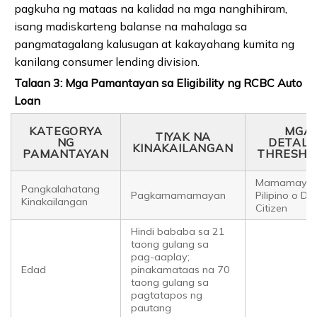
pagkuha ng mataas na kalidad na mga nanghihiram,
isang madiskarteng balanse na mahalaga sa
pangmatagalang kalusugan at kakayahang kumita ng
kanilang consumer lending division.
Talaan 3: Mga Pamantayan sa Eligibility ng RCBC Auto
Loan
KATEGORYA
MGA
TIYAK NA
NG
DETALYE
KINAKAILANGAN
PAMANTAYAN
THRESHO
Mamamaya
Pangkalahatang
Pagkamamamayan
Pilipino o Du
Kinakailangan
Citizen
Hindi bababa sa 21
taong gulang sa
pag-aaplay;
Edad
pinakamataas na 70
taong gulang sa
pagtatapos ng
pautang