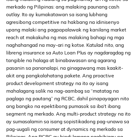
merkado ng Pilipinas: ang malaking paunang cash
outlay. Ito ay kumakatawan sa isang lubhang
agresibong competitive na hakbang na idinisenyo
upang malaki ang pagpapalawak ng kanilang market
reach at makakuha ng mas malaking bahagi ng mga
naghahangad na may-ari ng kotse. Katulad nito, ang
libreng insurance sa Auto Loan Plus ay nagdaragdag ng
tangible na halaga at binabawasan ang agarang
pasanin sa pananalapi, na ginagawang mas kaakit-
akit ang pangkalahatang pakete. Ang proactive
product development strategy na ito ay isang
mahalagang salik na nag-aambag sa “matatag na
paglago ng pautang” ng RCBC, dahil pinapayagan nito
ang bangko na epektibong pumasok sa iba’t ibang
segment ng merkado. Ang multi-product strategy na ito
ay sumasalamin sa isang sopistikadong pag-unawa sa
pag-uugali ng consumer at dynamics ng merkado sa
Pilipinas. Ang RCBC ay hindi lamang nagbibigay ng