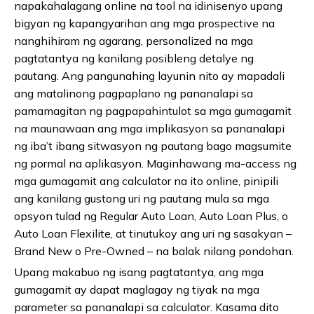
napakahalagang online na tool na idinisenyo upang
bigyan ng kapangyarihan ang mga prospective na
nanghihiram ng agarang, personalized na mga
pagtatantya ng kanilang posibleng detalye ng
pautang. Ang pangunahing layunin nito ay mapadali
ang matalinong pagpaplano ng pananalapi sa
pamamagitan ng pagpapahintulot sa mga gumagamit
na maunawaan ang mga implikasyon sa pananalapi
ng iba’t ibang sitwasyon ng pautang bago magsumite
ng pormal na aplikasyon. Maginhawang ma-access ng
mga gumagamit ang calculator na ito online, pinipili
ang kanilang gustong uri ng pautang mula sa mga
opsyon tulad ng Regular Auto Loan, Auto Loan Plus, o
Auto Loan Flexilite, at tinutukoy ang uri ng sasakyan –
Brand New o Pre-Owned – na balak nilang pondohan.
Upang makabuo ng isang pagtatantya, ang mga
gumagamit ay dapat maglagay ng tiyak na mga
parameter sa pananalapi sa calculator. Kasama dito