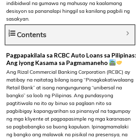
indibidwal na gumawa ng mahusay na kaalamang
desisyon sa pananalapi hinggil sa kanilang pagbili ng
sasakyan.
Contents
Pagpapakilala sa RCBC Auto Loans sa Pilipinas:
Ang iyong Kasama sa Pagmamaneho
Ang Rizal Commercial Banking Corporation (RCBC) ay
matibay na naitatag bilang isang “Pinagkakatiwalaang
Retail Bank” at isang nangungunang “unibersal na
bangko” sa loob ng Pilipinas. Ang pundasyong
pagtitiwala na ito ay binuo sa paglaan nito sa
pagbibigay kapangyarihan sa pinansyal na tagumpay
ng mga kliyente at pagpapasimple ng mga karanasan
sa pagbabangko sa buong kapuluan. Ipinagmamalaki
ng bangko ang malawak na pisikal na presensya, na