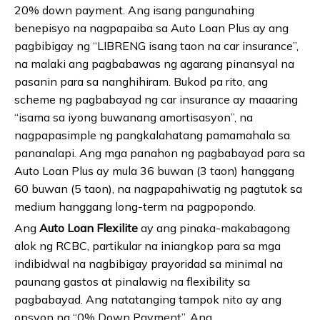
20% down payment. Ang isang pangunahing
benepisyo na nagpapaiba sa Auto Loan Plus ay ang
pagbibigay ng “LIBRENG isang taon na car insurance”,
na malaki ang pagbabawas ng agarang pinansyal na
pasanin para sa nanghihiram. Bukod pa rito, ang
scheme ng pagbabayad ng car insurance ay maaaring
“isama sa iyong buwanang amortisasyon”, na
nagpapasimple ng pangkalahatang pamamahala sa
pananalapi. Ang mga panahon ng pagbabayad para sa
Auto Loan Plus ay mula 36 buwan (3 taon) hanggang
60 buwan (5 taon), na nagpapahiwatig ng pagtutok sa
medium hanggang long-term na pagpopondo.
Ang
Auto Loan Flexilite
ay ang pinaka-makabagong
alok ng RCBC, partikular na iniangkop para sa mga
indibidwal na nagbibigay prayoridad sa minimal na
paunang gastos at pinalawig na flexibility sa
pagbabayad. Ang natatanging tampok nito ay ang
opsyon na “0% Down Payment”. Ang