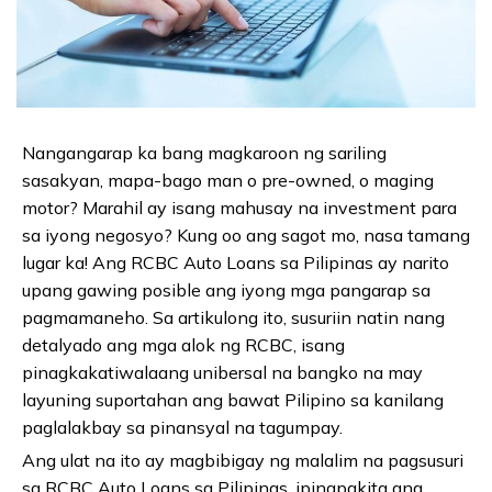
Nangangarap ka bang magkaroon ng sariling
sasakyan, mapa-bago man o pre-owned, o maging
motor? Marahil ay isang mahusay na investment para
sa iyong negosyo? Kung oo ang sagot mo, nasa tamang
lugar ka! Ang RCBC Auto Loans sa Pilipinas ay narito
upang gawing posible ang iyong mga pangarap sa
pagmamaneho. Sa artikulong ito, susuriin natin nang
detalyado ang mga alok ng RCBC, isang
pinagkakatiwalaang unibersal na bangko na may
layuning suportahan ang bawat Pilipino sa kanilang
paglalakbay sa pinansyal na tagumpay.
Ang ulat na ito ay magbibigay ng malalim na pagsusuri
sa RCBC Auto Loans sa Pilipinas, ipinapakita ang