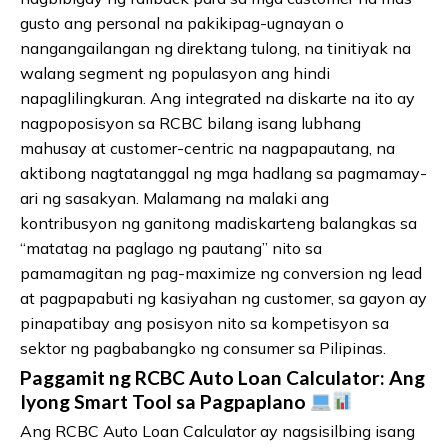
gusto ang personal na pakikipag-ugnayan o
nangangailangan ng direktang tulong, na tinitiyak na
walang segment ng populasyon ang hindi
napaglilingkuran. Ang integrated na diskarte na ito ay
nagpoposisyon sa RCBC bilang isang lubhang
mahusay at customer-centric na nagpapautang, na
aktibong nagtatanggal ng mga hadlang sa pagmamay-
ari ng sasakyan. Malamang na malaki ang
kontribusyon ng ganitong madiskarteng balangkas sa
“matatag na paglago ng pautang” nito sa
pamamagitan ng pag-maximize ng conversion ng lead
at pagpapabuti ng kasiyahan ng customer, sa gayon ay
pinapatibay ang posisyon nito sa kompetisyon sa
sektor ng pagbabangko ng consumer sa Pilipinas.
Paggamit ng RCBC Auto Loan Calculator: Ang
Iyong Smart Tool sa Pagpaplano
Ang RCBC Auto Loan Calculator ay nagsisilbing isang