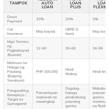
TAMPOK
AUTO
LOAN
LOA
LOAN
PLUS
FLEXIL
Down
20%
20%
0%
Payment
Car
LIBRE (1
May bayad
May bay
Insurance
taon)
Mga Termino
ng
12-60
36-60
36-96
Pagbabayad
(Buwan)
Minimum na
Halaga ng
Hindi
Pautang
PHP 300,000
Hindi tinu
tinukoy
(Bagong
Sasakyan)
Dagdag-
Mababan
Pangunahing
Pamantayan,
halaga,
paunang
Benepisyo /
malawak na
pinababang
gastos,
Target na
naaangkop
paunang
maximu
Gumagamit
gastos
na flexibil