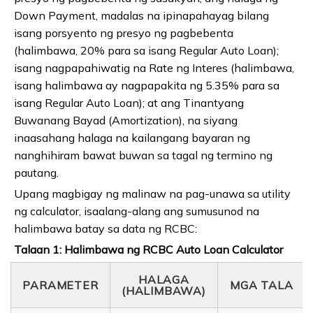
Down Payment, madalas na ipinapahayag bilang
isang porsyento ng presyo ng pagbebenta
(halimbawa, 20% para sa isang Regular Auto Loan);
isang nagpapahiwatig na Rate ng Interes (halimbawa,
isang halimbawa ay nagpapakita ng 5.35% para sa
isang Regular Auto Loan); at ang Tinantyang
Buwanang Bayad (Amortization), na siyang
inaasahang halaga na kailangang bayaran ng
nanghihiram bawat buwan sa tagal ng termino ng
pautang.
Upang magbigay ng malinaw na pag-unawa sa utility
ng calculator, isaalang-alang ang sumusunod na
halimbawa batay sa data ng RCBC:
Talaan 1: Halimbawa ng RCBC Auto Loan Calculator
HALAGA
PARAMETER
MGA TALA
(HALIMBAWA)