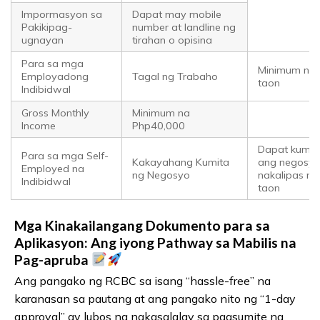
Impormasyon sa
Dapat may mobile
Pakikipag-
number at landline ng
ugnayan
tirahan o opisina
Para sa mga
Minimum na 
Employadong
Tagal ng Trabaho
taon
Indibidwal
Gross Monthly
Minimum na
Income
Php40,000
Dapat kumiki
Para sa mga Self-
Kakayahang Kumita
ang negosyo
Employed na
ng Negosyo
nakalipas na
Indibidwal
taon
Mga Kinakailangang Dokumento para sa
Aplikasyon: Ang iyong Pathway sa Mabilis na
Pag-apruba
Ang pangako ng RCBC sa isang “hassle-free” na
karanasan sa pautang at ang pangako nito ng “1-day
approval” ay lubos na nakasalalay sa pagsumite ng