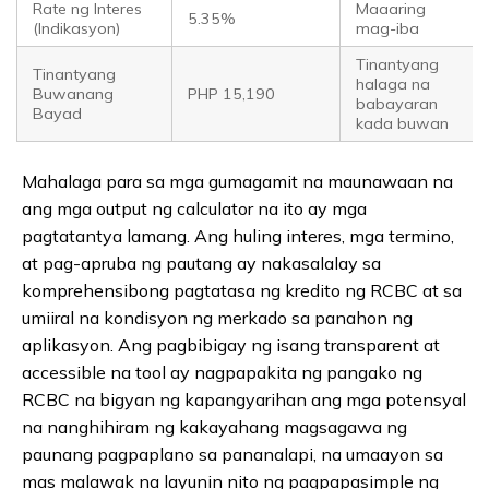
Rate ng Interes
Maaaring
5.35%
(Indikasyon)
mag-iba
Tinantyang
Tinantyang
halaga na
Buwanang
PHP 15,190
babayaran
Bayad
kada buwan
Mahalaga para sa mga gumagamit na maunawaan na
ang mga output ng calculator na ito ay mga
pagtatantya lamang. Ang huling interes, mga termino,
at pag-apruba ng pautang ay nakasalalay sa
komprehensibong pagtatasa ng kredito ng RCBC at sa
umiiral na kondisyon ng merkado sa panahon ng
aplikasyon. Ang pagbibigay ng isang transparent at
accessible na tool ay nagpapakita ng pangako ng
RCBC na bigyan ng kapangyarihan ang mga potensyal
na nanghihiram ng kakayahang magsagawa ng
paunang pagpaplano sa pananalapi, na umaayon sa
mas malawak na layunin nito ng pagpapasimple ng