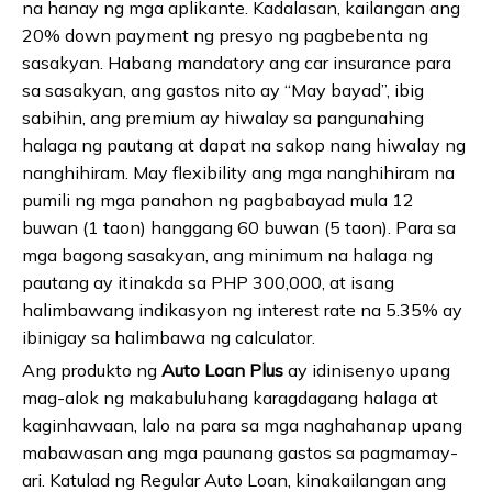
na hanay ng mga aplikante. Kadalasan, kailangan ang
20% down payment ng presyo ng pagbebenta ng
sasakyan. Habang mandatory ang car insurance para
sa sasakyan, ang gastos nito ay “May bayad”, ibig
sabihin, ang premium ay hiwalay sa pangunahing
halaga ng pautang at dapat na sakop nang hiwalay ng
nanghihiram. May flexibility ang mga nanghihiram na
pumili ng mga panahon ng pagbabayad mula 12
buwan (1 taon) hanggang 60 buwan (5 taon). Para sa
mga bagong sasakyan, ang minimum na halaga ng
pautang ay itinakda sa PHP 300,000, at isang
halimbawang indikasyon ng interest rate na 5.35% ay
ibinigay sa halimbawa ng calculator.
Ang produkto ng
Auto Loan Plus
ay idinisenyo upang
mag-alok ng makabuluhang karagdagang halaga at
kaginhawaan, lalo na para sa mga naghahanap upang
mabawasan ang mga paunang gastos sa pagmamay-
ari. Katulad ng Regular Auto Loan, kinakailangan ang