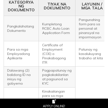
KATEGORYA
TIYAK NA
LAYUNIN /
NG
DOKUMENTO
MGA TALA
DOKUMENTO
Pangunahing
Kumpletong
form para sa
Pangkalahatang
RCBC Auto Loan
personal at
Dokumento
Application Form
pinansyal na
impormasyon
Certificate of
Para sa mga
Employment
Patunay ng
Employadong
(COE) o
kasalukuyang
Aplikante
Pinakabagong
trabaho at kita
ITR
Dalawang (2)
Pagpapatunay ng
balidong ID na
pagkakakilanlan
inisyu ng
at pagsunod sa
gobyerno
KYC
Kinakailangan
para sa mga
Tax Identification
transaksyon sa
Number (TIN)
pananalapi na
APPLY ONLINE!