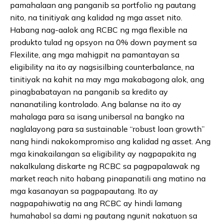
pamahalaan ang panganib sa portfolio ng pautang
nito, na tinitiyak ang kalidad ng mga asset nito.
Habang nag-aalok ang RCBC ng mga flexible na
produkto tulad ng opsyon na 0% down payment sa
Flexilite, ang mga mahigpit na pamantayan sa
eligibility na ito ay nagsisilbing counterbalance, na
tinitiyak na kahit na may mga makabagong alok, ang
pinagbabatayan na panganib sa kredito ay
nananatiling kontrolado. Ang balanse na ito ay
mahalaga para sa isang unibersal na bangko na
naglalayong para sa sustainable “robust loan growth”
nang hindi nakokompromiso ang kalidad ng asset. Ang
mga kinakailangan sa eligibility ay nagpapakita ng
nakalkulang diskarte ng RCBC sa pagpapalawak ng
market reach nito habang pinapanatili ang matino na
mga kasanayan sa pagpapautang. Ito ay
nagpapahiwatig na ang RCBC ay hindi lamang
humahabol sa dami ng pautang ngunit nakatuon sa