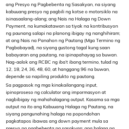
ang Presyo ng Pagbebenta ng Sasakyan, na siyang
kabuuang presyo ng pagbili ng kotse o motorsiklo na
isinasaalang-alang; ang Nais na Halaga ng Down
Payment, na kumakatawan sa tiyak na kontribusyon
ng paunang salapi na planong ibigay ng nanghihiram;
at ang Nais na Panahon ng Pautang (Mga Termino ng
Pagbabayad), na siyang gustong tagal kung saan
babayaran ang pautang, na ipinapahayag sa buwan.
Nag-aalok ang RCBC ng iba’t ibang termino, tulad ng
12, 18, 24, 36, 48, 60, at hanggang 96 na buwan,
depende sa napiling produkto ng pautang.
Sa pagpasok ng mga kinakailangang input,
ipinoproseso ng calculator ang impormasyon at
nagbibigay ng mahahalagang output. Kasama sa mga
output na ito ang Kabuuang Halaga ng Pautang, na
siyang pangunahing halaga na popondohan
pagkatapos ibawas ang down payment mula sa
presyo ng pagbebenta ng sasakyan; ang halaga ng