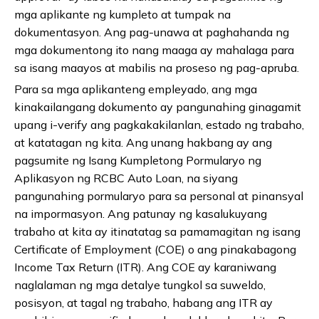
mga aplikante ng kumpleto at tumpak na
dokumentasyon. Ang pag-unawa at paghahanda ng
mga dokumentong ito nang maaga ay mahalaga para
sa isang maayos at mabilis na proseso ng pag-apruba.
Para sa mga aplikanteng empleyado, ang mga
kinakailangang dokumento ay pangunahing ginagamit
upang i-verify ang pagkakakilanlan, estado ng trabaho,
at katatagan ng kita. Ang unang hakbang ay ang
pagsumite ng Isang Kumpletong Pormularyo ng
Aplikasyon ng RCBC Auto Loan, na siyang
pangunahing pormularyo para sa personal at pinansyal
na impormasyon. Ang patunay ng kasalukuyang
trabaho at kita ay itinatatag sa pamamagitan ng isang
Certificate of Employment (COE) o ang pinakabagong
Income Tax Return (ITR). Ang COE ay karaniwang
naglalaman ng mga detalye tungkol sa suweldo,
posisyon, at tagal ng trabaho, habang ang ITR ay