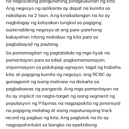
na nagsisilbing pangunahing pinagkukunan ng kita.
Ang negosyo ng aplikante ay dapat na kumita sa
nakalipas na 2 taon. Ang kinakailangan na ito ay
nagbibigay ng katiyakan tungkol sa pagiging
sustenableng negosyo at ang pare-parehong
kakayahan nitong makabuo ng kita para sa
pagbabayad ng pautang.
Sa pamamagitan ng pagtatakda ng mga tiyak na
pamantayan para sa edad, pagkamamamayan,
impormasyon sa pakikipag-ugnayan, tagal ng trabaho,
kita, at pagiging kumita ng negosyo, ang RCBC ay
gumagamit ng isang malinaw na diskarte sa
pagbabawas ng panganib. Ang mga pamantayan na
ito ay implicit na nagta-target ng isang segment ng
populasyon ng Pilipinas na nagpapakita ng pinansyal
na pagiging matatag at isang napatunayang track
record ng pagbuo ng kita. Ang pagtutok na ito ay
nagpapahintulot sa bangko na epektibong