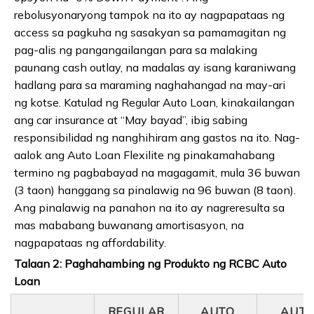
rebolusyonaryong tampok na ito ay nagpapataas ng
access sa pagkuha ng sasakyan sa pamamagitan ng
pag-alis ng pangangailangan para sa malaking
paunang cash outlay, na madalas ay isang karaniwang
hadlang para sa maraming naghahangad na may-ari
ng kotse. Katulad ng Regular Auto Loan, kinakailangan
ang car insurance at “May bayad”, ibig sabing
responsibilidad ng nanghihiram ang gastos na ito. Nag-
aalok ang Auto Loan Flexilite ng pinakamahabang
termino ng pagbabayad na magagamit, mula 36 buwan
(3 taon) hanggang sa pinalawig na 96 buwan (8 taon).
Ang pinalawig na panahon na ito ay nagreresulta sa
mas mababang buwanang amortisasyon, na
nagpapataas ng affordability.
Talaan 2: Paghahambing ng Produkto ng RCBC Auto
Loan
REGULAR
AUTO
AUT