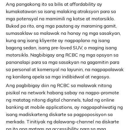
Ang pangakong ito sa bilis at affordability ay
kumakatawan sa isang malaking atraksyon para sa
mga potensyal na mamimili ng kotse at motorsiklo.
Bukod pa rito, ang mga pautang ay maraming gamit,
sumasaklaw sa malawak na hanay ng mga sasakyan,
kung ang isang kliyente ay nagpaplano ng isang
bagong sedan, isang pre-loved SUV, o maging isang
motorsiklo. Nagbibigay ang RCBC ng mga opsyon sa
pananalapi para sa mga sasakyan na gagamitin para
sa personal at komersyal na layunin, na nagpapalawak
ng kanilang apela sa mga indibidwal at negosyo.
Ang pagbibigay diin ng RCBC sa malawak nitong
pisikal na network habang sabay na nagpo-promote
ng matatag nitong digital channels, tulad ng online
banking at mobile applications, ay nagpapahiwatig ng
isang madiskarteng diskarte sa pagpoposisyon sa
merkado. Tinitiyak ng dalawang-channel na diskarte
na ito ang mataas na accessibility para sa mga