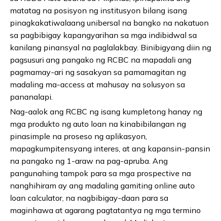
matatag na posisyon ng institusyon bilang isang
pinagkakatiwalaang unibersal na bangko na nakatuon
sa pagbibigay kapangyarihan sa mga indibidwal sa
kanilang pinansyal na paglalakbay. Binibigyang diin ng
pagsusuri ang pangako ng RCBC na mapadali ang
pagmamay-ari ng sasakyan sa pamamagitan ng
madaling ma-access at mahusay na solusyon sa
pananalapi.
Nag-aalok ang RCBC ng isang kumpletong hanay ng
mga produkto ng auto loan na kinabibilangan ng
pinasimple na proseso ng aplikasyon,
mapagkumpitensyang interes, at ang kapansin-pansin
na pangako ng 1-araw na pag-apruba. Ang
pangunahing tampok para sa mga prospective na
nanghihiram ay ang madaling gamiting online auto
loan calculator, na nagbibigay-daan para sa
maginhawa at agarang pagtatantya ng mga termino