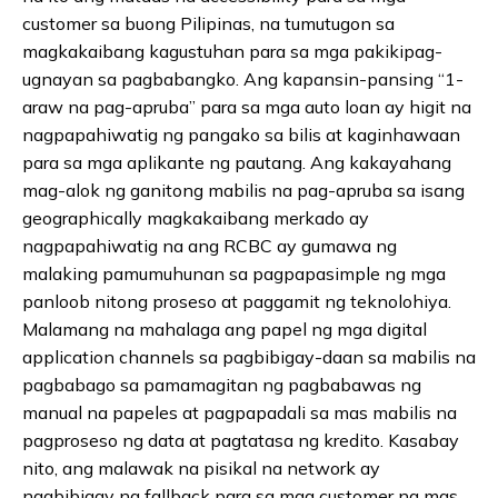
customer sa buong Pilipinas, na tumutugon sa
magkakaibang kagustuhan para sa mga pakikipag-
ugnayan sa pagbabangko. Ang kapansin-pansing “1-
araw na pag-apruba” para sa mga auto loan ay higit na
nagpapahiwatig ng pangako sa bilis at kaginhawaan
para sa mga aplikante ng pautang. Ang kakayahang
mag-alok ng ganitong mabilis na pag-apruba sa isang
geographically magkakaibang merkado ay
nagpapahiwatig na ang RCBC ay gumawa ng
malaking pamumuhunan sa pagpapasimple ng mga
panloob nitong proseso at paggamit ng teknolohiya.
Malamang na mahalaga ang papel ng mga digital
application channels sa pagbibigay-daan sa mabilis na
pagbabago sa pamamagitan ng pagbabawas ng
manual na papeles at pagpapadali sa mas mabilis na
pagproseso ng data at pagtatasa ng kredito. Kasabay
nito, ang malawak na pisikal na network ay
nagbibigay ng fallback para sa mga customer na mas