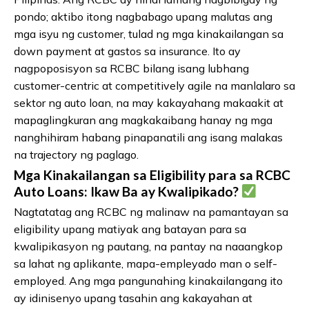
pondo; aktibo itong nagbabago upang malutas ang
mga isyu ng customer, tulad ng mga kinakailangan sa
down payment at gastos sa insurance. Ito ay
nagpoposisyon sa RCBC bilang isang lubhang
customer-centric at competitively agile na manlalaro sa
sektor ng auto loan, na may kakayahang makaakit at
mapaglingkuran ang magkakaibang hanay ng mga
nanghihiram habang pinapanatili ang isang malakas
na trajectory ng paglago.
Mga Kinakailangan sa Eligibility para sa RCBC
Auto Loans: Ikaw Ba ay Kwalipikado?
Nagtatatag ang RCBC ng malinaw na pamantayan sa
eligibility upang matiyak ang batayan para sa
kwalipikasyon ng pautang, na pantay na naaangkop
sa lahat ng aplikante, mapa-empleyado man o self-
employed. Ang mga pangunahing kinakailangang ito
ay idinisenyo upang tasahin ang kakayahan at