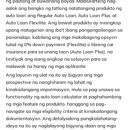
ng pautang at buwanang bayad. Madiskarteng nag-
aalok ang bangko ng tatlong natatanging produkto ng
auto loan: ang Regular Auto Loan, Auto Loan Plus, at
Auto Loan Flexilite. Ang bawat produkto ay iniangkop
upang matugunan ang iba’t ibang pangangailangan sa
pananalapi, kabilang ang mga makabagong opsyon
tulad ng 0% down payment (Flexilite) o libreng car
insurance para sa unang taon (Auto Loan Plus), na
tinitiyak ang isang angkop na solusyon para sa
malawak na hanay ng mga aplikante.
Ang layunin ng ulat na ito ay bigyan ang mga
prospective na nanghihiram ng lahat ng
kinakailangang impormasyon, mula sa pag-unawa sa
functionality ng auto loan calculator at paghahambing
ng mga feature ng produkto, hanggang sa pag-
navigate sa mga eligibility criteria at kinakailangang
dokumentasyon. Ang detalyadong pangkalahatang-
ideya na ito ay naglalayong bigyang-daan ang mga