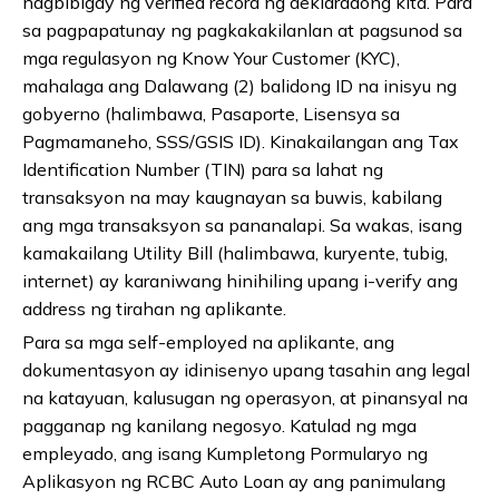
nagbibigay ng verified record ng deklaradong kita. Para
sa pagpapatunay ng pagkakakilanlan at pagsunod sa
mga regulasyon ng Know Your Customer (KYC),
mahalaga ang Dalawang (2) balidong ID na inisyu ng
gobyerno (halimbawa, Pasaporte, Lisensya sa
Pagmamaneho, SSS/GSIS ID). Kinakailangan ang Tax
Identification Number (TIN) para sa lahat ng
transaksyon na may kaugnayan sa buwis, kabilang
ang mga transaksyon sa pananalapi. Sa wakas, isang
kamakailang Utility Bill (halimbawa, kuryente, tubig,
internet) ay karaniwang hinihiling upang i-verify ang
address ng tirahan ng aplikante.
Para sa mga self-employed na aplikante, ang
dokumentasyon ay idinisenyo upang tasahin ang legal
na katayuan, kalusugan ng operasyon, at pinansyal na
pagganap ng kanilang negosyo. Katulad ng mga
empleyado, ang isang Kumpletong Pormularyo ng
Aplikasyon ng RCBC Auto Loan ay ang panimulang