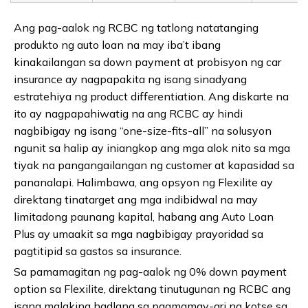
Ang pag-aalok ng RCBC ng tatlong natatanging
produkto ng auto loan na may iba’t ibang
kinakailangan sa down payment at probisyon ng car
insurance ay nagpapakita ng isang sinadyang
estratehiya ng product differentiation. Ang diskarte na
ito ay nagpapahiwatig na ang RCBC ay hindi
nagbibigay ng isang “one-size-fits-all” na solusyon
ngunit sa halip ay iniangkop ang mga alok nito sa mga
tiyak na pangangailangan ng customer at kapasidad sa
pananalapi. Halimbawa, ang opsyon ng Flexilite ay
direktang tinatarget ang mga indibidwal na may
limitadong paunang kapital, habang ang Auto Loan
Plus ay umaakit sa mga nagbibigay prayoridad sa
pagtitipid sa gastos sa insurance.
Sa pamamagitan ng pag-aalok ng 0% down payment
option sa Flexilite, direktang tinutugunan ng RCBC ang
isang malaking hadlang sa pagmamay-ari ng kotse sa