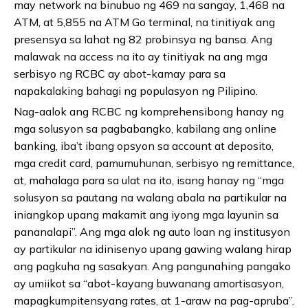
may network na binubuo ng 469 na sangay, 1,468 na
ATM, at 5,855 na ATM Go terminal, na tinitiyak ang
presensya sa lahat ng 82 probinsya ng bansa. Ang
malawak na access na ito ay tinitiyak na ang mga
serbisyo ng RCBC ay abot-kamay para sa
napakalaking bahagi ng populasyon ng Pilipino.
Nag-aalok ang RCBC ng komprehensibong hanay ng
mga solusyon sa pagbabangko, kabilang ang online
banking, iba’t ibang opsyon sa account at deposito,
mga credit card, pamumuhunan, serbisyo ng remittance,
at, mahalaga para sa ulat na ito, isang hanay ng “mga
solusyon sa pautang na walang abala na partikular na
iniangkop upang makamit ang iyong mga layunin sa
pananalapi”. Ang mga alok ng auto loan ng institusyon
ay partikular na idinisenyo upang gawing walang hirap
ang pagkuha ng sasakyan. Ang pangunahing pangako
ay umiikot sa “abot-kayang buwanang amortisasyon,
mapagkumpitensyang rates, at 1-araw na pag-apruba”.