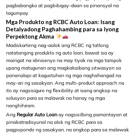
pagbabangko at pagbibigay-daan sa pinansyal na
tagumpay.
Mga Produkto ng RCBC Auto Loan: Isang
Detalyadong Paghahambing para sa Iyong
Perpektong Akma
Madiskarteng nag-aalok ang RCBC ng tatlong
natatanging produkto ng auto loan, bawat isa ay
maingat na idinisenyo na may tiyak na mga tampok
upang matugunan ang magkakaibang sitwasyon sa
pananalapi at kagustuhan ng mga naghahangad na
may-ari ng sasakyan. Ang multi-product approach na
ito ay nagsisiguro ng flexibility at isang angkop na
solusyon para sa malawak na hanay ng mga
nanghihiram.
Ang
Regular Auto Loan
ay nagsisilbing pamantayan at
pinakatradisyunal na alok ng RCBC para sa
pagpopondo ng sasakyan, na angkop para sa malawak