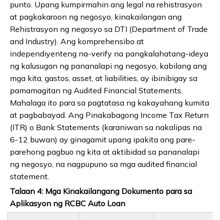
punto. Upang kumpirmahin ang legal na rehistrasyon
at pagkakaroon ng negosyo, kinakailangan ang
Rehistrasyon ng negosyo sa DTI (Department of Trade
and Industry). Ang komprehensibo at
independiyenteng na-verify na pangkalahatang-ideya
ng kalusugan ng pananalapi ng negosyo, kabilang ang
mga kita, gastos, asset, at liabilities, ay ibinibigay sa
pamamagitan ng Audited Financial Statements.
Mahalaga ito para sa pagtatasa ng kakayahang kumita
at pagbabayad. Ang Pinakabagong Income Tax Return
(ITR) o Bank Statements (karaniwan sa nakalipas na
6-12 buwan) ay ginagamit upang ipakita ang pare-
parehong pagbuo ng kita at aktibidad sa pananalapi
ng negosyo, na nagpupuno sa mga audited financial
statement.
Talaan 4: Mga Kinakailangang Dokumento para sa
Aplikasyon ng RCBC Auto Loan