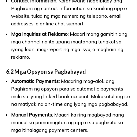
Contact Information:
Karaniwang nagbibigay ang
Paghiram ng contact information sa kanilang app o
website, tulad ng mga numero ng telepono, email
addresses, o online chat support.
Mga Inquiries at Reklamo:
Maaari mong gamitin ang
mga channel na ito upang magtanong tungkol sa
iyong loan, mag-report ng mga isyu, o maghain ng
reklamo.
6.2 Mga Opsyon sa Pagbabayad
Automatic Payments:
Maaaring mag-alok ang
Paghiram ng opsyon para sa automatic payments
mula sa iyong linked bank account. Makakatulong ito
na matiyak na on-time ang iyong mga pagbabayad.
Manual Payments:
Maaari ka ring magbayad nang
manual sa pamamagitan ng app o sa pagbisita sa
mga itinalagang payment centers.