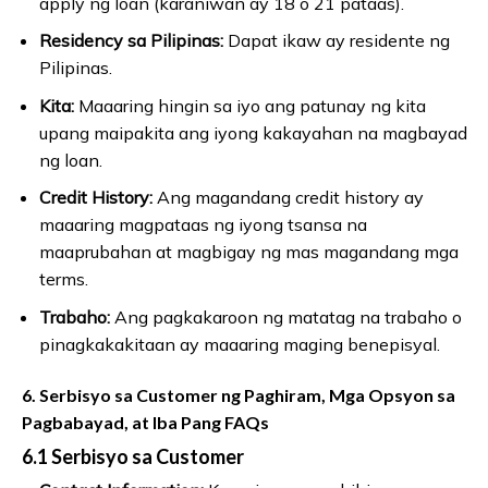
apply ng loan (karaniwan ay 18 o 21 pataas).
Residency sa Pilipinas:
Dapat ikaw ay residente ng
Pilipinas.
Kita:
Maaaring hingin sa iyo ang patunay ng kita
upang maipakita ang iyong kakayahan na magbayad
ng loan.
Credit History:
Ang magandang credit history ay
maaaring magpataas ng iyong tsansa na
maaprubahan at magbigay ng mas magandang mga
terms.
Trabaho:
Ang pagkakaroon ng matatag na trabaho o
pinagkakakitaan ay maaaring maging benepisyal.
6. Serbisyo sa Customer ng Paghiram, Mga Opsyon sa
Pagbabayad, at Iba Pang FAQs
6.1 Serbisyo sa Customer