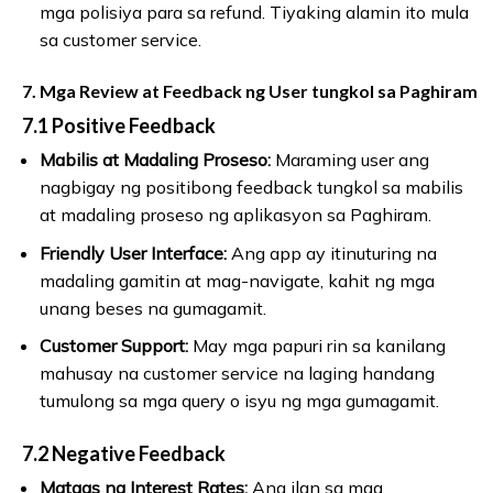
mga polisiya para sa refund. Tiyaking alamin ito mula
sa customer service.
7. Mga Review at Feedback ng User tungkol sa Paghiram
7.1 Positive Feedback
Mabilis at Madaling Proseso:
Maraming user ang
nagbigay ng positibong feedback tungkol sa mabilis
at madaling proseso ng aplikasyon sa Paghiram.
Friendly User Interface:
Ang app ay itinuturing na
madaling gamitin at mag-navigate, kahit ng mga
unang beses na gumagamit.
Customer Support:
May mga papuri rin sa kanilang
mahusay na customer service na laging handang
tumulong sa mga query o isyu ng mga gumagamit.
7.2 Negative Feedback
Mataas na Interest Rates:
Ang ilan sa mga