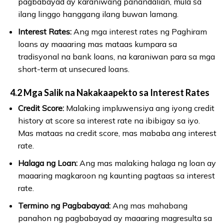
pagbabayad ay karaniwang panandalian, mula sa
ilang linggo hanggang ilang buwan lamang.
Interest Rates:
Ang mga interest rates ng Paghiram
loans ay maaaring mas mataas kumpara sa
tradisyonal na bank loans, na karaniwan para sa mga
short-term at unsecured loans.
4.2 Mga Salik na Nakakaapekto sa Interest Rates
Credit Score:
Malaking impluwensiya ang iyong credit
history at score sa interest rate na ibibigay sa iyo.
Mas mataas na credit score, mas mababa ang interest
rate.
Halaga ng Loan:
Ang mas malaking halaga ng loan ay
maaaring magkaroon ng kaunting pagtaas sa interest
rate.
Termino ng Pagbabayad:
Ang mas mahabang
panahon ng pagbabayad ay maaaring magresulta sa