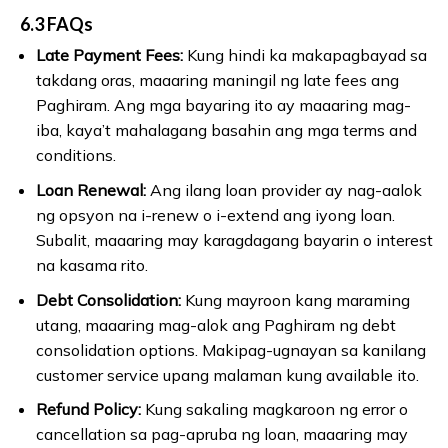
6.3 FAQs
Late Payment Fees:
Kung hindi ka makapagbayad sa
takdang oras, maaaring maningil ng late fees ang
Paghiram. Ang mga bayaring ito ay maaaring mag-
iba, kaya’t mahalagang basahin ang mga terms and
conditions.
Loan Renewal:
Ang ilang loan provider ay nag-aalok
ng opsyon na i-renew o i-extend ang iyong loan.
Subalit, maaaring may karagdagang bayarin o interest
na kasama rito.
Debt Consolidation:
Kung mayroon kang maraming
utang, maaaring mag-alok ang Paghiram ng debt
consolidation options. Makipag-ugnayan sa kanilang
customer service upang malaman kung available ito.
Refund Policy:
Kung sakaling magkaroon ng error o
cancellation sa pag-apruba ng loan, maaaring may