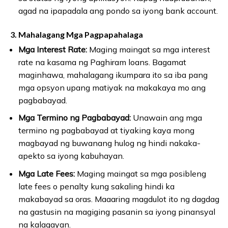
agad na ipapadala ang pondo sa iyong bank account.
3. Mahalagang Mga Pagpapahalaga
Mga Interest Rate:
Maging maingat sa mga interest
rate na kasama ng Paghiram loans. Bagamat
maginhawa, mahalagang ikumpara ito sa iba pang
mga opsyon upang matiyak na makakaya mo ang
pagbabayad.
Mga Termino ng Pagbabayad:
Unawain ang mga
termino ng pagbabayad at tiyaking kaya mong
magbayad ng buwanang hulog ng hindi nakaka-
apekto sa iyong kabuhayan.
Mga Late Fees:
Maging maingat sa mga posibleng
late fees o penalty kung sakaling hindi ka
makabayad sa oras. Maaaring magdulot ito ng dagdag
na gastusin na magiging pasanin sa iyong pinansyal
na kalagayan.