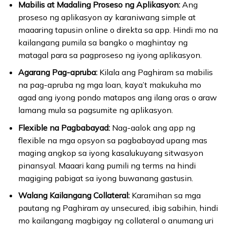
Mabilis at Madaling Proseso ng Aplikasyon:
Ang
proseso ng aplikasyon ay karaniwang simple at
maaaring tapusin online o direkta sa app. Hindi mo na
kailangang pumila sa bangko o maghintay ng
matagal para sa pagproseso ng iyong aplikasyon.
Agarang Pag-apruba:
Kilala ang Paghiram sa mabilis
na pag-apruba ng mga loan, kaya’t makukuha mo
agad ang iyong pondo matapos ang ilang oras o araw
lamang mula sa pagsumite ng aplikasyon.
Flexible na Pagbabayad:
Nag-aalok ang app ng
flexible na mga opsyon sa pagbabayad upang mas
maging angkop sa iyong kasalukuyang sitwasyon
pinansyal. Maaari kang pumili ng terms na hindi
magiging pabigat sa iyong buwanang gastusin.
Walang Kailangang Collateral:
Karamihan sa mga
pautang ng Paghiram ay unsecured, ibig sabihin, hindi
mo kailangang magbigay ng collateral o anumang uri