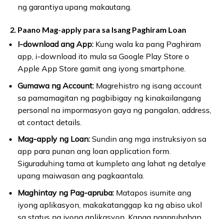
ng garantiya upang makautang.
2. Paano Mag-apply para sa Isang Paghiram Loan
I-download ang App:
Kung wala ka pang Paghiram
app, i-download ito mula sa Google Play Store o
Apple App Store gamit ang iyong smartphone.
Gumawa ng Account:
Magrehistro ng isang account
sa pamamagitan ng pagbibigay ng kinakailangang
personal na impormasyon gaya ng pangalan, address,
at contact details.
Mag-apply ng Loan:
Sundin ang mga instruksiyon sa
app para punan ang loan application form.
Siguraduhing tama at kumpleto ang lahat ng detalye
upang maiwasan ang pagkaantala.
Maghintay ng Pag-apruba:
Matapos isumite ang
iyong aplikasyon, makakatanggap ka ng abiso ukol
sa status ng iyong aplikasyon. Kapag naaprubahan,