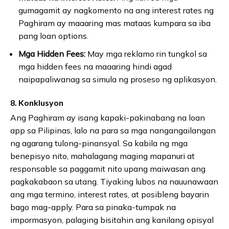
gumagamit ay nagkomento na ang interest rates ng
Paghiram ay maaaring mas mataas kumpara sa iba
pang loan options.
Mga Hidden Fees:
May mga reklamo rin tungkol sa
mga hidden fees na maaaring hindi agad
naipapaliwanag sa simula ng proseso ng aplikasyon.
8. Konklusyon
Ang Paghiram ay isang kapaki-pakinabang na loan
app sa Pilipinas, lalo na para sa mga nangangailangan
ng agarang tulong-pinansyal. Sa kabila ng mga
benepisyo nito, mahalagang maging mapanuri at
responsable sa paggamit nito upang maiwasan ang
pagkakabaon sa utang. Tiyaking lubos na nauunawaan
ang mga termino, interest rates, at posibleng bayarin
bago mag-apply. Para sa pinaka-tumpak na
impormasyon, palaging bisitahin ang kanilang opisyal