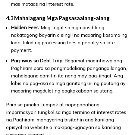
mas mataas na interest rate.
4.3 Mahalagang Mga Pagsasaalang-alang
Hidden Fees:
Mag-ingat sa mga posibleng
nakatagong bayarin o singil na maaaring kasama ng
loan, tulad ng processing fees o penalty sa late
payment.
Pag-iwas sa Debt Trap:
Bagamat maginhawa ang
Paghiram para sa pangmadaliang pangangailangan,
mahalagang gamitin ito nang may pag-iingat. Ang
labis na pag-asa sa mga ganitong uri ng pautang ay
maaaring magdulot ng pagkakabaon sa utang.
Para sa pinaka-tumpak at napapanahong
impormasyon tungkol sa mga termino at interest rates
ng Paghiram, mangyaring bisitahin ang kanilang
opisyal na website o makipag-ugnayan sa kanilang
customer support.