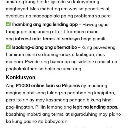
umutang kung hindi sigurado sa kakayahang
magbayad. Mas mabuting umiwas sa penalties at
overdues na magpapalala pa ng problema sa pera.
Ihambing ang mga lending app
– Huwag agad
tanggapin ang unang offer. I-kompara muna
ang
interest rate
,
terms
, at
serbisyo
bago pumili.
Isaalang-alang ang alternatibo
– Kung puwedeng
humiram muna sa kamag-anak o kaibigan, mas
mainam. Pwede ring humanap ng sideline o maliit na
pagkakakitaan sa halip na umutang.
Konklusyon
Ang
₱1000 online loan sa Pilipinas
ay maaaring
maging mabilisang tulong sa panahon ng kagipitan,
pero ito rin ay may kasamang panganib kung hindi
pag-iingatan. Piliin lamang ang
legit na lending apps
,
basahing mabuti ang terms, at siguraduhing may plano
ka kung paano ito babayaran.