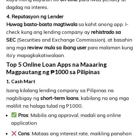
dagdag na interes.
4. Reputasyon ng Lender
Huwag basta-basta magtiwala
sa kahit anong app. I-
check kung ang lending company ay
rehistrado sa
SEC
(Securities and Exchange Commission), at basahin
ang mga
review mula sa ibang user
para malaman kung
ito’y mapagkakatiwalaan.
Top 5 Online Loan Apps na Maaaring
Magpautang ng ₱1000 sa Pilipinas
1.
Cash Mart
Isang kilalang lending company sa Pilipinas na
nagbibigay ng
short-term loans
, kabilang na ang mga
maliliit na halaga tulad ng ₱1000.
Pros
: Mabilis ang approval, madali ang online
application
Cons
: Mataas ang interest rate, maikling panahon