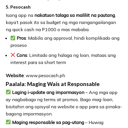
5.
Pesocash
Isang app na
nakatuon talaga sa maliliit na pautang
,
kaya’t pasok ito sa budget ng mga nangangailangan
ng quick cash na ₱1000 o mas mababa.
Pros
: Mabilis ang approval, hindi komplikado ang
proseso
Cons
: Limitado ang halaga ng loan, mataas ang
interest para sa short term
Website
: www.pesocash.ph
Paalala: Maging Wais at Responsable
Laging i-update ang impormasyon
– Ang mga app
ay nagbabago ng terms at promos. Bago mag-loan,
bisitahin ang opisyal na website o app para sa pinaka-
bagong impormasyon.
Maging responsable sa pag-utang
– Huwag