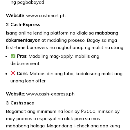
ng pagbabayad
Website
: www.cashmart.ph
2.
Cash-Express
Isang online lending platform na kilala sa
mababang
dokumentasyon
at madaling proseso. Bagay sa mga
first-time borrowers na naghahanap ng maliit na utang.
Pros
: Madaling mag-apply, mabilis ang
disbursement
Cons
: Mataas din ang tubo, kadalasang maliit ang
unang loan offer
Website
: www.cash-express.ph
3.
Cashspace
Bagama’t ang minimum na loan ay ₱3000, minsan ay
may promos o espesyal na alok para sa mas
mababang halaga. Magandang i-check ang app kung