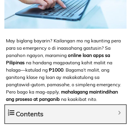
May biglang bayarin? Kailangan mo ng kaunting pera
para sa emergency o di inaasahang gastusin? Sa
panahon ngayon, maraming
online loan apps sa
Pilipinas
na handang magpautang kahit maliit na
halaga—katulad ng
₱1000
. Bagama’t maliit, ang
ganitong klase ng loan ay makakatulong sa
pangtawid-gutom, pamasahe, o simpleng emergency.
Pero bago ka mag-apply,
mahalagang maintindihan
ang proseso at panganib
na kaakibat nito.
Contents