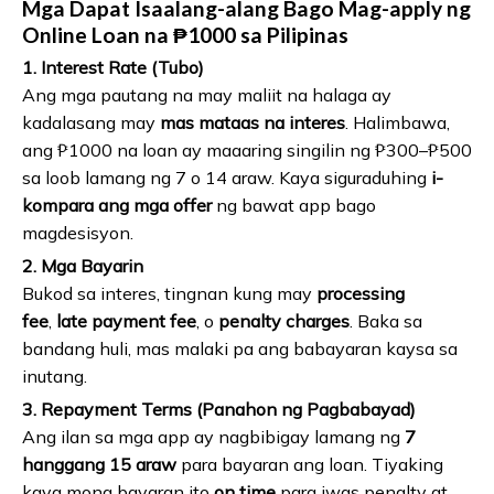
Mga Dapat Isaalang-alang Bago Mag-apply ng
Online Loan na ₱1000 sa Pilipinas
1. Interest Rate (Tubo)
Ang mga pautang na may maliit na halaga ay
kadalasang may
mas mataas na interes
. Halimbawa,
ang ₱1000 na loan ay maaaring singilin ng ₱300–₱500
sa loob lamang ng 7 o 14 araw. Kaya siguraduhing
i-
kompara ang mga offer
ng bawat app bago
magdesisyon.
2. Mga Bayarin
Bukod sa interes, tingnan kung may
processing
fee
,
late payment fee
, o
penalty charges
. Baka sa
bandang huli, mas malaki pa ang babayaran kaysa sa
inutang.
3. Repayment Terms (Panahon ng Pagbabayad)
Ang ilan sa mga app ay nagbibigay lamang ng
7
hanggang 15 araw
para bayaran ang loan. Tiyaking
kaya mong bayaran ito
on time
para iwas penalty at