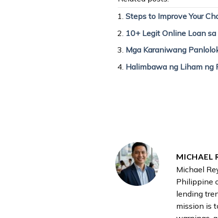
Steps to Improve Your Cha
10+ Legit Online Loan sa
Mga Karaniwang Panlolok
Halimbawa ng Liham ng 
MICHAEL 
Michael Rey
Philippine 
lending tre
mission is 
warnings, a