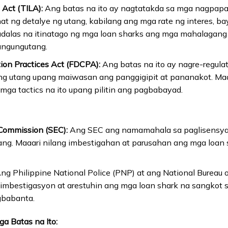
 Act (TILA):
Ang batas na ito ay nagtatakda sa mga nagpapa
t ng detalye ng utang, kabilang ang mga rate ng interes, bay
dalas na itinatago ng mga loan sharks ang mga mahalagang
angungutang.
tion Practices Act (FDCPA):
Ang batas na ito ay nagre-regulat
g utang upang maiwasan ang panggigipit at pananakot. Ma
mga tactics na ito upang pilitin ang pagbabayad.
Commission (SEC):
Ang SEC ang namamahala sa paglisensya 
g. Maaari nilang imbestigahan at parusahan ang mga loan 
ng Philippine National Police (PNP) at ang National Bureau o
mbestigasyon at arestuhin ang mga loan shark na sangkot s
gbabanta.
a Batas na Ito: