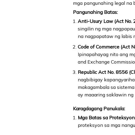
mga pangunahing legal na 
Pangunahing Batas:
Anti-Usury Law (Act No. 
singilin ng mga nagpapau
na nagpapataw ng labis na
Code of Commerce (Act No
Ipinapahayag nito ang mg
and Exchange Commission 
Republic Act No. 8556 (Ch
nagbibigay kapangyariha
makagambala sa sistema n
ay maaaring saklawin ng
Karagdagang Panukala:
Mga Batas sa Proteksyon
proteksyon sa mga nangu