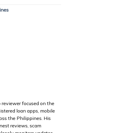
ines
pp reviewer focused on the
istered loan apps, mobile
oss the Philippines. His
onest reviews, scam
closely monitors updates