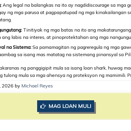
:
Ang legal na balangkas na ito ay nagdidiscourage sa mga g
ay ng mga parusa at pagpapatupad ng mga kinakailangan sa
tang.
gungutang:
Tinitiyak ng mga batas na ito ang makatarungan
n ang labis na interes, at pinoprotektahan ang mga nangungu
al na Sistema:
Sa pamamagitan ng pagreregula ng mga gawa
aambag sa isang mas matatag na sistemang pinansyal sa Pili
aranas ng panggigipit mula sa isang loan shark, huwag mag-a
g tulong mula sa mga ahensya ng proteksyon ng mamimili. Pr
5, 2026 by
Michael Reyes
MAG LOAN MULI