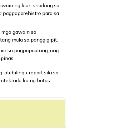
awain ng loan sharking sa
 pagpaparehistro para sa
g mga gawain sa
tang mula sa panggigipit.
in sa pagpapautang, ang
pinas.
tubiling i-report sila sa
otektado ka ng batas.