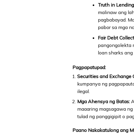
Truth in Lending
malinaw ang laha
pagbabayad. Ma
pabor sa mga n
Fair Debt Collec
pangongolekta n
loan sharks ang 
Pagpapatupad:
Securities and Exchange 
kumpanya ng pagpapautan
ilegal.
Mga Ahensya ng Batas:
A
maaaring magsagawa ng i
tulad ng panggigipit o pa
Paano Nakakatulong ang Mg