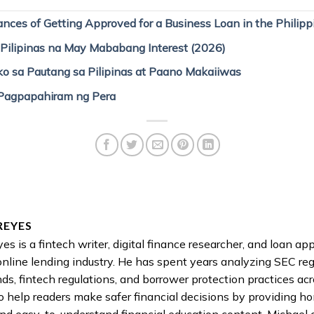
nces of Getting Approved for a Business Loan in the Philipp
 Pilipinas na May Mababang Interest (2026)
o sa Pautang sa Pilipinas at Paano Makaiiwas
Pagpapahiram ng Pera
REYES
es is a fintech writer, digital finance researcher, and loan a
online lending industry. He has spent years analyzing SEC reg
nds, fintech regulations, and borrower protection practices acr
to help readers make safer financial decisions by providing h
nd easy-to-understand financial education content. Michael 