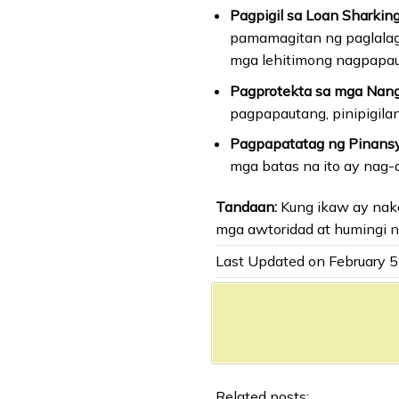
Pagpigil sa Loan Sharking
pamamagitan ng paglalag
mga lehitimong nagpapau
Pagprotekta sa mga Nan
pagpapautang, pinipigila
Pagpapatatag ng Pinansy
mga batas na ito ay nag-
Tandaan:
Kung ikaw ay nakak
mga awtoridad at humingi n
Last Updated on February 
Related posts: