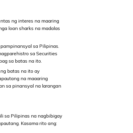
ntas ng interes na maaring
mga loan sharks na madalas
 pampinansyal sa Pilipinas.
gparehistro sa Securities
ag sa batas na ito.
ng batas na ito ay
apautang na maaaring
an sa pinansyal na larangan
 sa Pilipinas na nagbibigay
autang. Kasama rito ang: