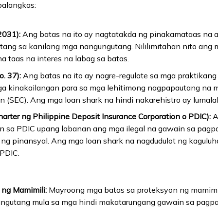
balangkas:
2031):
Ang batas na ito ay nagtatakda ng pinakamataas na a
tang sa kanilang mga nangungutang. Nililimitahan nito ang 
 taas na interes na labag sa batas.
. 37):
Ang batas na ito ay nagre-regulate sa mga praktikang
a kinakailangan para sa mga lehitimong nagpapautang na ma
(SEC). Ang mga loan shark na hindi nakarehistro ay lumalab
arter ng Philippine Deposit Insurance Corporation o PDIC):
A
n sa PDIC upang labanan ang mga ilegal na gawain sa pagp
g pinansyal. Ang mga loan shark na nagdudulot ng kaguluh
 PDIC.
 ng Mamimili:
Mayroong mga batas sa proteksyon ng mamimili
ngutang mula sa mga hindi makatarungang gawain sa pagpap