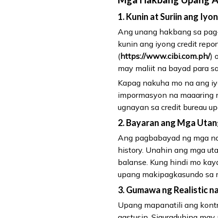
1. Kunin at Suriin ang Iyo
Ang unang hakbang sa pag-a
kunin ang iyong credit repo
(
https://www.cibi.com.ph/
) 
may maliit na bayad para sa
Kapag nakuha mo na ang iyo
impormasyon na maaaring na
ugnayan sa credit bureau up
2. Bayaran ang Mga Utan
Ang pagbabayad ng mga nat
history. Unahin ang mga u
balanse. Kung hindi mo ka
upang makipagkasundo sa m
3. Gumawa ng Realistic na
Upang mapanatili ang kont
gastusin. Siguraduhing ma