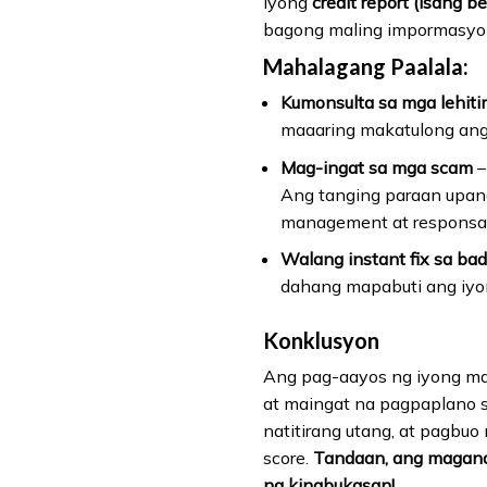
iyong
credit report (isang b
bagong maling impormasyon
Mahalagang Paalala:
Kumonsulta sa mga lehitim
maaaring makatulong ang 
Mag-ingat sa mga scam
–
Ang tanging paraan upang
management at responsa
Walang instant fix sa bad
dahang mapabuti ang iyon
Konklusyon
Ang pag-aayos ng iyong mas
at maingat na pagpaplano s
natitirang utang, at pagbu
score.
Tandaan, ang maganda
na kinabukasan!