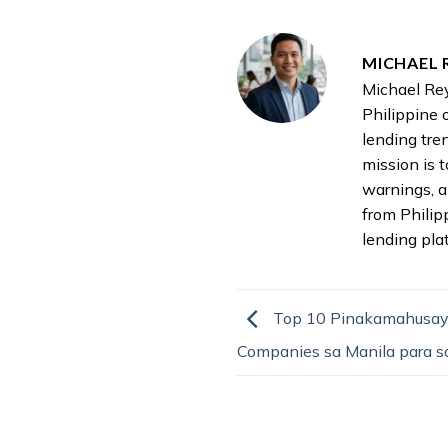
MICHAEL 
Michael Rey
Philippine 
lending tre
mission is 
warnings, a
from Philip
lending pla
Top 10 Pinakamahusay 
Companies sa Manila para s