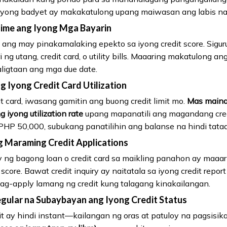
a iyong badyet ay makakatulong upang maiwasan ang labis n
Time ang Iyong Mga Bayarin
ang may pinakamalaking epekto sa iyong credit score. Siguru
g utang, credit card, o utility bills. Maaaring makatulong an
ligtaan ang mga due date.
g Iyong Credit Card Utilization
 card, iwasang gamitin ang buong credit limit mo.
Mas maina
g iyong utilization rate
upang mapanatili ang magandang cred
 PHP 50,000, subukang panatilihin ang balanse na hindi tat
 Maraming Credit Applications
ng bagong loan o credit card sa maikling panahon ay maaa
score. Bawat credit inquiry ay naitatala sa iyong credit rep
ag-apply lamang ng credit kung talagang kinakailangan.
gular na Subaybayan ang Iyong Credit Status
 ay hindi instant—kailangan ng oras at patuloy na pagsisika