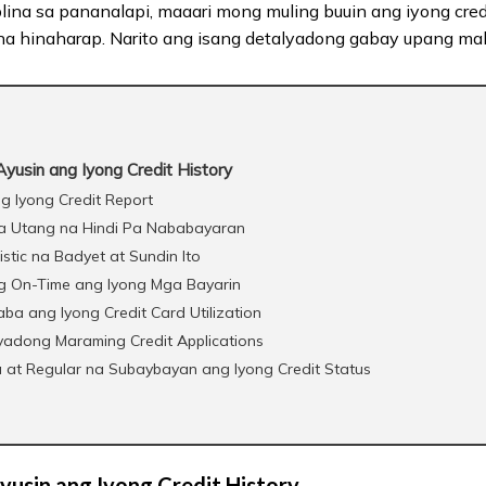
lina sa pananalapi, maaari mong muling buuin ang iyong cred
a hinaharap. Narito ang isang detalyadong gabay upang mali
usin ang Iyong Credit History
ang Iyong Credit Report
a Utang na Hindi Pa Nababayaran
stic na Badyet at Sundin Ito
ng On-Time ang Iyong Mga Bayarin
aba ang Iyong Credit Card Utilization
yadong Maraming Credit Applications
 at Regular na Subaybayan ang Iyong Credit Status
usin ang Iyong Credit History