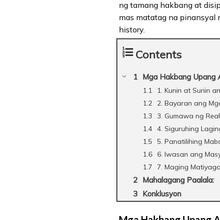
ng tamang hakbang at disip
mas matatag na pinansyal n
history.
Contents
Mga Hakbang Upang Ay
1. Kunin at Suriin 
2. Bayaran ang Mg
3. Gumawa ng Reali
4. Siguruhing Lagi
5. Panatilihing Mab
6. Iwasan ang Mas
7. Maging Matiyaga
Mahalagang Paalala:
Konklusyon
Mga Hakbang Upang Ay