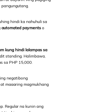
a pangungutang.
hing hindi ka nahuhuli sa
g
automated payments
o
m kung hindi lalampas sa
it standing. Halimbawa,
aas sa PHP 15,000.
ring negatibong
ort at maaaring magmukhang
p. Regular na kunin ang