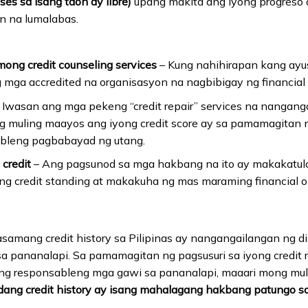
eses sa isang taon ay libre)
upang makita ang iyong progreso 
 na lumalabas.
ong credit counseling services
– Kung nahihirapan kang ayusi
mga accredited na organisasyon na nagbibigay ng financial 
 Iwasan ang mga pekeng “credit repair” services na nangang
 muling maayos ang iyong credit score ay sa pamamagitan n
bleng pagbabayad ng utang.
 credit
– Ang pagsunod sa mga hakbang na ito ay makakatul
g credit standing at makakuha ng mas maraming financial op
amang credit history sa Pilipinas ay nangangailangan ng di
a pananalapi. Sa pamamagitan ng pagsusuri sa iyong credit
o ng responsableng mga gawi sa pananalapi, maaari mong muli
ng credit history ay isang mahalagang hakbang patungo sa