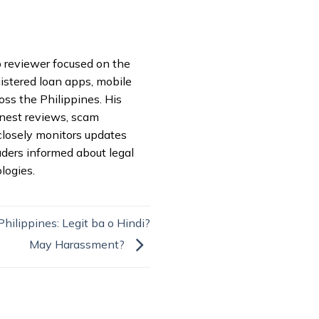
pp reviewer focused on the
istered loan apps, mobile
oss the Philippines. His
onest reviews, scam
closely monitors updates
aders informed about legal
logies.
ilippines: Legit ba o Hindi?
May Harassment?