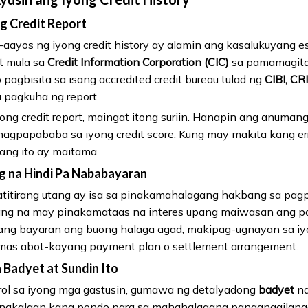
ng Credit Report
ayos ng iyong credit history ay alamin ang kasalukuyang e
rt mula sa
Credit Information Corporation (CIC)
sa pamamagita
o pagbisita sa isang accredited credit bureau tulad ng
CIBI, CR
 pagkuha ng report.
ng credit report, maingat itong suriin. Hanapin ang anumang
gpapababa sa iyong credit score. Kung may makita kang er
ang ito ay maitama.
g na Hindi Pa Nababayaran
itirang utang ay isa sa pinakamahalagang hakbang sa pagpa
tang na may pinakamataas na interes upang maiwasan ang pa
yang bayaran ang buong halaga agad, makipag-ugnayan sa 
as abot-kayang payment plan o settlement arrangement.
 Badyet at Sundin Ito
rol sa iyong mga gastusin, gumawa ng detalyadong
badyet
na
y nakalaan kang pondo para sa mahahalagang pangangailanga