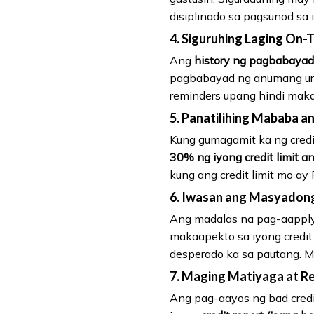
disiplinado sa pagsunod s
4. Siguruhing Laging On-
Ang
history ng pagbabayad
pagbabayad ng anumang uri n
reminders upang hindi maka
5. Panatilihing Mababa an
Kung gumagamit ka ng credit
30% ng iyong credit limit an
kung ang credit limit mo ay
6. Iwasan ang Masyadong
Ang madalas na pag-aapply 
makaapekto sa iyong credit 
desperado ka sa pautang. M
7. Maging Matiyaga at Re
Ang pag-aayos ng bad credit