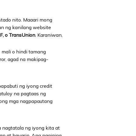
stado nito. Maaari mong
n ng kanilang website
IF, o TransUnion
. Karaniwan,
 mali o hindi tamang
ror, agad na makipag-
pabuti ng iyong credit
tuloy na pagtaas ng
iyong mga nagpapautang
 nagtatala ng iyong kita at
n at bayarin. Ang pagiging