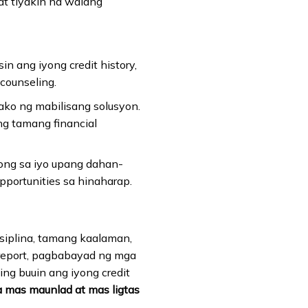
at tiyakin na walang
n ang iyong credit history,
counseling.
ako ng mabilisang solusyon.
g tamang financial
ong sa iyo upang dahan-
portunities sa hinaharap.
siplina, tamang kaalaman,
 report, pagbabayad ng mga
ng buuin ang iyong credit
 mas maunlad at mas ligtas