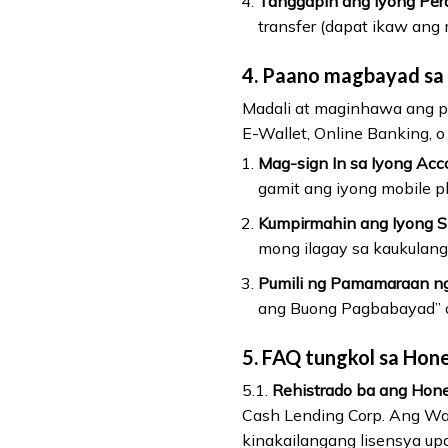
Tanggapin ang Iyong Pera
transfer (dapat ikaw ang 
4. Paano magbayad sa
Madali at maginhawa ang 
E-Wallet, Online Banking, 
Mag-sign In sa Iyong Acc
gamit ang iyong mobile p
Kumpirmahin ang Iyong Si
mong ilagay sa kaukulang 
Pumili ng Pamamaraan n
ang Buong Pagbabayad” 
5. FAQ tungkol sa Hon
5.1.
Rehistrado ba ang Hon
Cash Lending Corp. Ang Wa
kinakailangang lisensya upa