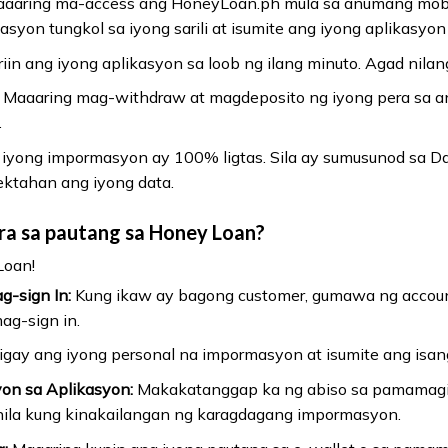
aaring ma-access ang HoneyLoan.ph mula sa anumang mobile
on tungkol sa iyong sarili at isumite ang iyong aplikasyon
iin ang iyong aplikasyon sa loob ng ilang minuto. Agad nilang 
Maaaring mag-withdraw at magdeposito ng iyong pera sa a
.
iyong impormasyon ay 100% ligtas. Sila ay sumusunod sa Da
ktahan ang iyong data.
ra sa pautang sa Honey Loan?
Loan!
-sign In:
Kung ikaw ay bagong customer, gumawa ng accoun
ag-sign in.
igay ang iyong personal na impormasyon at isumite ang isang v
on sa Aplikasyon:
Makakatanggap ka ng abiso sa pamamagi
nila kung kinakailangan ng karagdagang impormasyon.