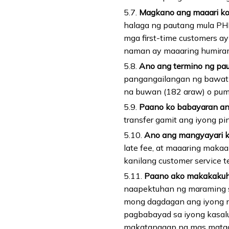
5.7.
Magkano ang maaari ko
halaga ng pautang mula PHP 
mga first-time customers 
naman ay maaaring humira
5.8.
Ano ang termino ng pa
pangangailangan ng bawat 
na buwan (182 araw) o pum
5.9.
Paano ko babayaran an
transfer gamit ang iyong pin
5.10.
Ano ang mangyayari 
late fee, at maaaring makaa
kanilang customer service 
5.11.
Paano ako makakakuh
naapektuhan ng maraming sa
mong dagdagan ang iyong 
pagbabayad sa iyong kasal
makatanggap ng mas mataas