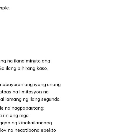
mple:
ng ng ilang minuto ang
 ilang bihirang kaso,
nabayaran ang iyong unang
taas na limitasyon ng
al lamang ng ilang segundo.
le na nagpapautang;
a rin ang mga
ggap ng kinakailangang
uloy na negatibong epekto