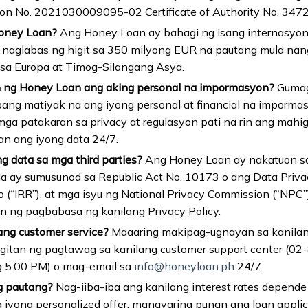
ion No. 2021030009095-02 Certificate of Authority No. 347
Honey Loan?
Ang Honey Loan ay bahagi ng isang internasyona
aglabas ng higit sa 350 milyong EUR na pautang mula nang i
r sa Europa at Timog-Silangang Asya.
 ng Honey Loan ang aking personal na impormasyon?
Gumag
ng matiyak na ang iyong personal at financial na impormasyo
ga patakaran sa privacy at regulasyon pati na rin ang mahig
n ang iyong data 24/7.
g data sa mga third parties?
Ang Honey Loan ay nakatuon sa
ila ay sumusunod sa Republic Act No. 10173 o ang Data Priv
to (“IRR”), at mga isyu ng National Privacy Commission (“NP
n ng pagbabasa ng kanilang Privacy Policy.
ng customer service?
Maaaring makipag-ugnayan sa kanilan
itan ng pagtawag sa kanilang customer support center (02
 5:00 PM) o mag-email sa
info@honeyloan.ph
24/7.
ng pautang?
Nag-iiba-iba ang kanilang interest rates depende
iyong personalized offer, mangyaring punan ang loan applic