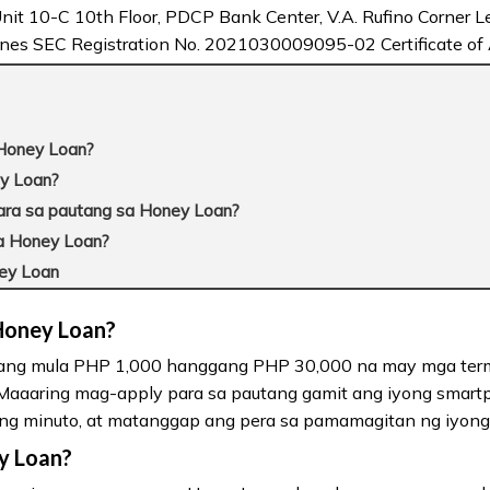
nit 10-C 10th Floor, PDCP Bank Center, V.A. Rufino Corner Le
ppines SEC Registration No. 2021030009095-02 Certificate of
 Honey Loan?
ey Loan?
ara sa pautang sa Honey Loan?
a Honey Loan?
ney Loan
 Honey Loan?
utang mula PHP 1,000 hanggang PHP 30,000 na may mga te
aaaring mag-apply para sa pautang gamit ang iyong smartp
ng minuto, at matanggap ang pera sa pamamagitan ng iyong 
ey Loan?