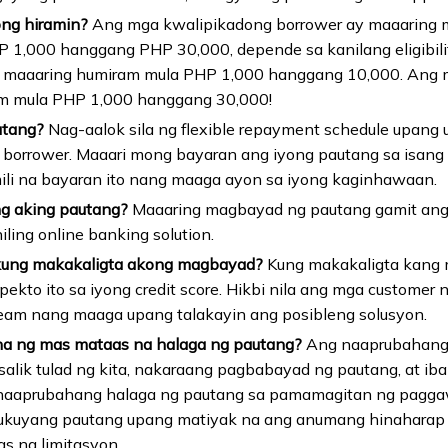
ng hiramin?
Ang mga kwalipikadong borrower ay maaaring 
1,000 hanggang PHP 30,000, depende sa kanilang eligibility 
ay maaaring humiram mula PHP 1,000 hanggang 10,000. Ang 
m mula PHP 1,000 hanggang 30,000!
utang?
Nag-aalok sila ng flexible repayment schedule upang
borrower. Maaari mong bayaran ang iyong pautang sa isang
ili na bayaran ito nang maaga ayon sa iyong kaginhawaan.
g aking pautang?
Maaaring magbayad ng pautang gamit ang 
iling online banking solution.
kung makakaligta akong magbayad?
Kung makakaligta kang
pekto ito sa iyong credit score. Hikbi nila ang mga custome
team nang maaga upang talakayin ang posibleng solusyon.
a ng mas mataas na halaga ng pautang?
Ang naaprubahang 
lik tulad ng kita, nakaraang pagbabayad ng pautang, at iba
naaprubahang halaga ng pautang sa pamamagitan ng pagg
ukuyang pautang upang matiyak na ang anumang hinaharap
 na limitasyon.