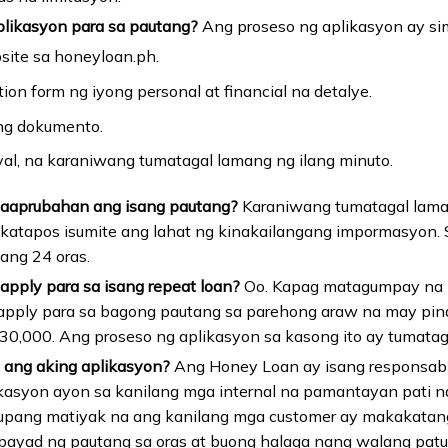
plikasyon para sa pautang?
Ang proseso ng aplikasyon ay si
site sa honeyloan.ph.
ion form ng iyong personal at financial na detalye.
ng dokumento.
al, na karaniwang tumatagal lamang ng ilang minuto.
aaprubahan ang isang pautang?
Karaniwang tumatagal lama
atapos isumite ang lahat ng kinakailangang impormasyon. Sa
ang 24 oras.
pply para sa isang repeat loan?
Oo. Kapag matagumpay na 
apply para sa bagong pautang sa parehong araw na may pina
,000. Ang proseso ng aplikasyon sa kasong ito ay tumatag
 ang aking aplikasyon?
Ang Honey Loan ay isang responsab
likasyon ayon sa kanilang mga internal na pamantayan pati n
 upang matiyak na ang kanilang mga customer ay makakatan
bayad ng pautang sa oras at buong halaga nang walang pat