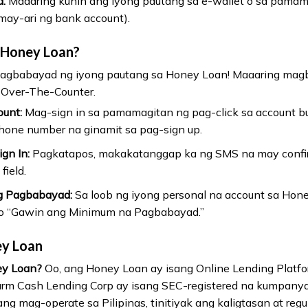
:
Maaaring kunin ang iyong pautang sa e-wallet o sa pamam
may-ari ng bank account).
 Honey Loan?
pagbabayad ng iyong pautang sa Honey Loan! Maaaring ma
o Over-The-Counter.
ount:
Mag-sign in sa pamamagitan ng pag-click sa account bu
hone number na ginamit sa pag-sign up.
gn In:
Pagkatapos, makakatanggap ka ng SMS na may confir
field.
g Pagbabayad:
Sa loob ng iyong personal na account sa Hone
o “Gawin ang Minimum na Pagbabayad.”
ey Loan
ey Loan?
Oo, ang Honey Loan ay isang Online Lending Platfo
rm Cash Lending Corp ay isang SEC-registered na kumpany
ng mag-operate sa Pilipinas, tinitiyak ang kaligtasan at re