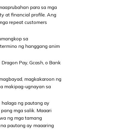
maaprubahan para sa mga
at financial profile. Ang
mga repeat customers
 umangkop sa
 termino ng hanggang anim
Dragon Pay, Gcash, o Bank
 magbayad, magkakaroon ng
r na makipag-ugnayan sa
halaga ng pautang ay
 pang mga salik. Maaari
awa ng mga tamang
 na pautang ay maaaring