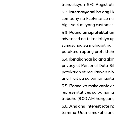
transaksyon. SEC Registrat
5.2.
Internasyonal ba ang 
company na EcoFinance na n
higit sa 4 milyong custome
5.3.
Paano pinoprotektahan
advanced na teknolohiya upa
sumusunod sa mahigpit na m
patakaran upang protektaha
5.4.
Ibinabahagi ba ang akin
privacy at Personal Data. S
patakaran at regulasyon ni
ang higit pa sa pamamagita
5.5.
Paano ko makokontak a
representatives sa pamamag
trabaho (8:00 AM hanggang
5.6.
Ano ang interest rate 
termino. Upang makuha ang 