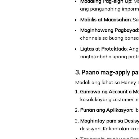
Madaling Pag-sign Up:
Ma
ang pangunahing impormasy
Mabilis at Maaasahan:
Sur
Maginhawang Pagbayad:
channels sa buong bansa
Ligtas at Protektado:
Ang 
nagtatrabaho upang prote
3. Paano mag-apply pa
Madali ang lahat sa Honey 
Gumawa ng Account o Mag
kasalukuyang customer, m
Punan ang Aplikasyon:
Ib
Maghintay para sa Desisy
desisyon. Kokontakin ka 