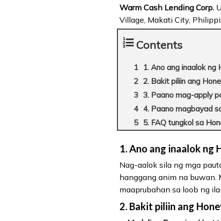
Warm Cash Lending Corp.
U
Village, Makati City, Phili
Contents
1. Ano ang inaalok ng
2. Bakit piliin ang Hon
3. Paano mag-apply p
4. Paano magbayad s
5. FAQ tungkol sa Ho
1. Ano ang inaalok ng
Nag-aalok sila ng mga pa
hanggang anim na buwan. M
maaprubahan sa loob ng ila
2. Bakit piliin ang Hon