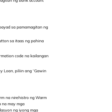
agitan ng bank account
gbayad sa pamamagitan ng
tton sa itaas ng pahina
mation code na kailangan
y Loan, piliin ang “Gawin
rm na nirehistro ng Warm
a na may mga
gulasyon ng iyong mga