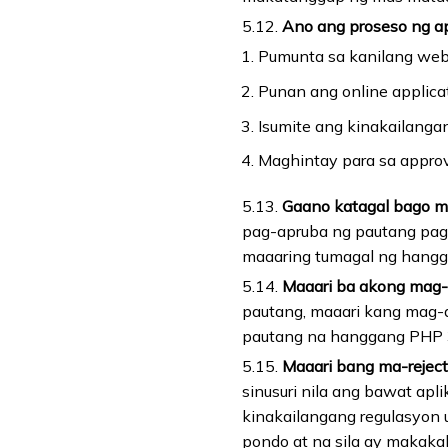
5.12.
Ano ang proseso ng a
Pumunta sa kanilang web
Punan ang online applicat
Isumite ang kinakailanga
Maghintay para sa approv
5.13.
Gaano katagal bago m
pag-apruba ng pautang pagk
maaaring tumagal ng hangg
5.14.
Maaari ba akong mag-a
pautang, maaari kang mag-
pautang na hanggang PHP 30
5.15.
Maaari bang ma-reject
sinusuri nila ang bawat ap
kinakailangang regulasyon
pondo at na sila ay makaka