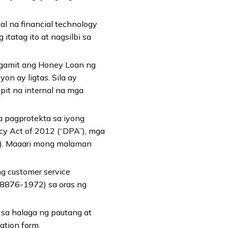
2
l na financial technology
tatag ito at nagsilbi sa
amit ang Honey Loan ng
n ay ligtas. Sila ay
pit na internal na mga
 pagprotekta sa iyong
acy Act of 2012 (“DPA”), mga
C”). Maaari mong malaman
g customer service
-8876-1972) sa oras ng
 sa halaga ng pautang at
ation form.