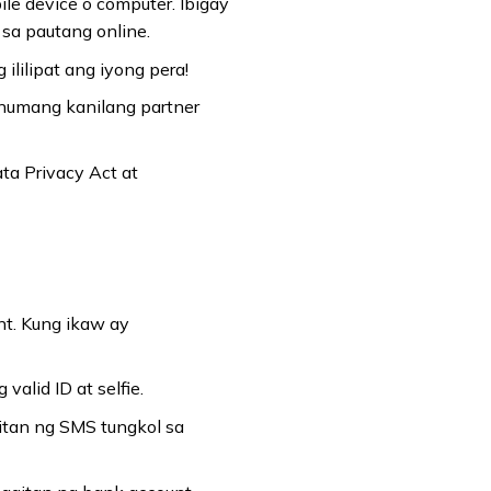
 device o computer. Ibigay
 sa pautang online.
ililipat ang iyong pera!
numang kanilang partner
ta Privacy Act at
t. Kung ikaw ay
alid ID at selfie.
tan ng SMS tungkol sa