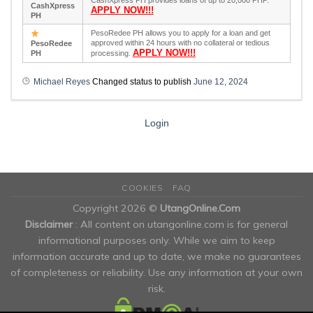
CashXpress PH provides loans of up to 20,000 PHP.
CashXpress
APPLY NOW!!!
PH
PesoRedee PH allows you to apply for a loan and get
approved within 24 hours with no collateral or tedious
PesoRedee
APPLY NOW!!!
PH
processing.
Michael Reyes
Changed status to publish
June 12, 2024
Login
COOKIES
FAQ
Copyright 2026 ©
UtangOnline.Com
Disclaimer
: All content on utangonline.com is for general
informational purposes only. While we aim to keep
information accurate and up to date, we make no guarantees
of completeness or reliability. Use any information at your own
risk.