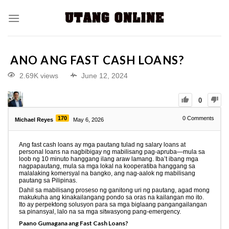
ANO ANG FAST CASH LOANS?
2.69K views
June 12, 2024
0
170
0
Comments
Michael Reyes
May 6, 2026
Ang fast cash loans ay mga pautang tulad ng salary loans at
personal loans na nagbibigay ng mabilisang pag-apruba—mula sa
loob ng 10 minuto hanggang ilang araw lamang. Iba’t ibang mga
nagpapautang, mula sa mga lokal na kooperatiba hanggang sa
malalaking komersyal na bangko, ang nag-aalok ng mabilisang
pautang sa Pilipinas.
Dahil sa mabilisang proseso ng ganitong uri ng pautang, agad mong
makukuha ang kinakailangang pondo sa oras na kailangan mo ito.
Ito ay perpektong solusyon para sa mga biglaang pangangailangan
sa pinansyal, lalo na sa mga sitwasyong pang-emergency.
Paano Gumagana ang Fast Cash Loans?