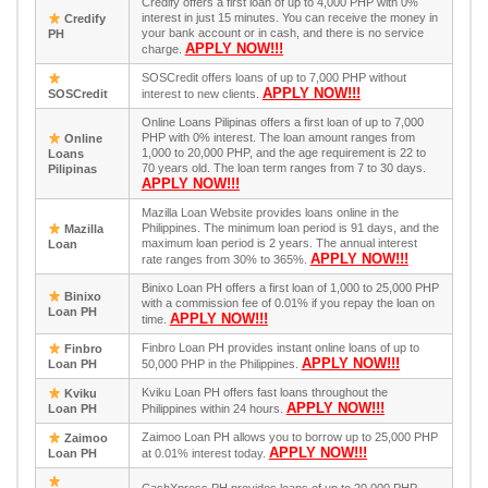
Credify offers a first loan of up to 4,000 PHP with 0%
interest in just 15 minutes. You can receive the money in
Credify
your bank account or in cash, and there is no service
PH
APPLY NOW!!!
charge.
SOSCredit offers loans of up to 7,000 PHP without
APPLY NOW!!!
SOSCredit
interest to new clients.
Online Loans Pilipinas offers a first loan of up to 7,000
PHP with 0% interest. The loan amount ranges from
Online
1,000 to 20,000 PHP, and the age requirement is 22 to
Loans
70 years old. The loan term ranges from 7 to 30 days.
Pilipinas
APPLY NOW!!!
Mazilla Loan Website provides loans online in the
Philippines. The minimum loan period is 91 days, and the
Mazilla
maximum loan period is 2 years. The annual interest
Loan
APPLY NOW!!!
rate ranges from 30% to 365%.
Binixo Loan PH offers a first loan of 1,000 to 25,000 PHP
Binixo
with a commission fee of 0.01% if you repay the loan on
Loan PH
APPLY NOW!!!
time.
Finbro Loan PH provides instant online loans of up to
Finbro
APPLY NOW!!!
Loan PH
50,000 PHP in the Philippines.
Kviku Loan PH offers fast loans throughout the
Kviku
APPLY NOW!!!
Loan PH
Philippines within 24 hours.
Zaimoo Loan PH allows you to borrow up to 25,000 PHP
Zaimoo
APPLY NOW!!!
Loan PH
at 0.01% interest today.