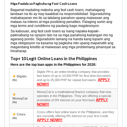
Mga Paalala sa Pagkuha ng Fast Cash Loans
Bagamat madaling makuha ang fast cash loans, mahalagang
tandaan na ito ay may kaakibat na responsibilidad. Siguraduhing
mababayaran mo ito sa takdang panahon upang maiwasan ang
mataas na interes at mga posibleng penalties. Palaging suriin ang
mga terms and conditions ng pautang bago magdesisyon.
Sa kabuuan, ang fast cash loans ay isang napaka-kapaki-
pakinabang na opsyon lalo na sa mga panahong kailangan mo ng
agarang pondo. Siguraduhin lamang na handa kang tuparin ang
mga obligasyon na kasama ng pagkuha nito upang mapanatili ang
magandang kredito at maiwasan ang mga problemang pinansyal sa
hinaharap.
Top+ 10 Legit Online Loans in the Philippines
Here are the top loan apps in the Philippines for 2026:
Digido PH is an online lending company that provides
fast loans of up to 10,000 PHP for first-time borrowers
Digido
APPLY
and up to 25,000 PHP for repeat borrowers.
PH
NOW!!!
MoneyCat is a multinational finance company that now
operates in the Philippines. They are offering a special
MoneyCat
APPLY
promotion of 0% interest on your first loan!
PH
NOW!!!
Crezu offers fast online loans in the Philippines, and they
Crezu
are currently offering 0% interest on your first credit.
PH
APPLY NOW!!!