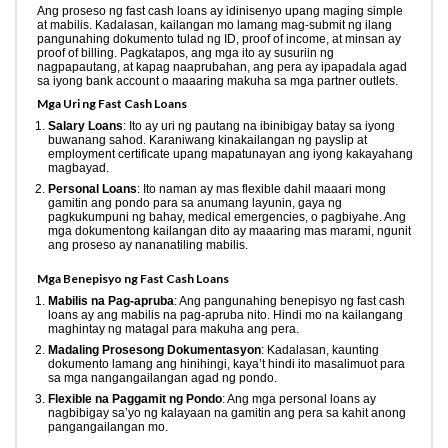
Ang proseso ng fast cash loans ay idinisenyo upang maging simple
at mabilis. Kadalasan, kailangan mo lamang mag-submit ng ilang
pangunahing dokumento tulad ng ID, proof of income, at minsan ay
proof of billing. Pagkatapos, ang mga ito ay susuriin ng
nagpapautang, at kapag naaprubahan, ang pera ay ipapadala agad
sa iyong bank account o maaaring makuha sa mga partner outlets.
Mga Uri ng Fast Cash Loans
Salary Loans
: Ito ay uri ng pautang na ibinibigay batay sa iyong
buwanang sahod. Karaniwang kinakailangan ng payslip at
employment certificate upang mapatunayan ang iyong kakayahang
magbayad.
Personal Loans
: Ito naman ay mas flexible dahil maaari mong
gamitin ang pondo para sa anumang layunin, gaya ng
pagkukumpuni ng bahay, medical emergencies, o pagbiyahe. Ang
mga dokumentong kailangan dito ay maaaring mas marami, ngunit
ang proseso ay nananatiling mabilis.
Mga Benepisyo ng Fast Cash Loans
Mabilis na Pag-apruba
: Ang pangunahing benepisyo ng fast cash
loans ay ang mabilis na pag-apruba nito. Hindi mo na kailangang
maghintay ng matagal para makuha ang pera.
Madaling Prosesong Dokumentasyon
: Kadalasan, kaunting
dokumento lamang ang hinihingi, kaya’t hindi ito masalimuot para
sa mga nangangailangan agad ng pondo.
Flexible na Paggamit ng Pondo
: Ang mga personal loans ay
nagbibigay sa’yo ng kalayaan na gamitin ang pera sa kahit anong
pangangailangan mo.