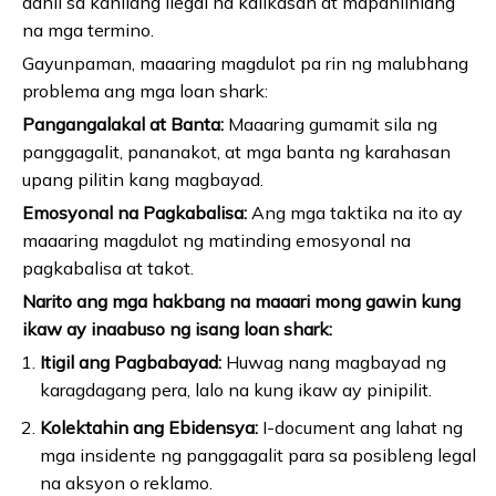
dahil sa kanilang ilegal na kalikasan at mapanlinlang
na mga termino.
Gayunpaman, maaaring magdulot pa rin ng malubhang
problema ang mga loan shark:
Pangangalakal at Banta:
Maaaring gumamit sila ng
panggagalit, pananakot, at mga banta ng karahasan
upang pilitin kang magbayad.
Emosyonal na Pagkabalisa:
Ang mga taktika na ito ay
maaaring magdulot ng matinding emosyonal na
pagkabalisa at takot.
Narito ang mga hakbang na maaari mong gawin kung
ikaw ay inaabuso ng isang loan shark:
Itigil ang Pagbabayad:
Huwag nang magbayad ng
karagdagang pera, lalo na kung ikaw ay pinipilit.
Kolektahin ang Ebidensya:
I-document ang lahat ng
mga insidente ng panggagalit para sa posibleng legal
na aksyon o reklamo.