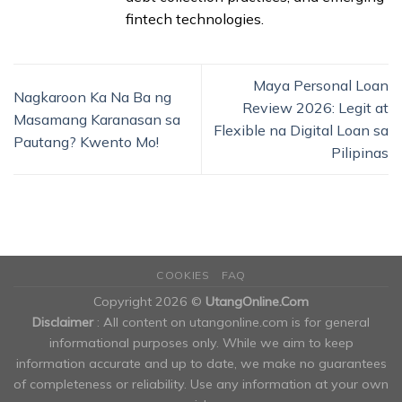
fintech technologies.
Maya Personal Loan
Nagkaroon Ka Na Ba ng
Review 2026: Legit at
Masamang Karanasan sa
Flexible na Digital Loan sa
Pautang? Kwento Mo!
Pilipinas
COOKIES
FAQ
Copyright 2026 ©
UtangOnline.Com
Disclaimer
: All content on utangonline.com is for general
informational purposes only. While we aim to keep
information accurate and up to date, we make no guarantees
of completeness or reliability. Use any information at your own