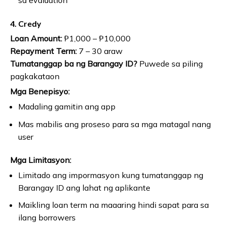
sa evaluation
4. Credy
Loan Amount:
₱1,000 – ₱10,000
Repayment Term:
7 – 30 araw
Tumatanggap ba ng Barangay ID?
Puwede sa piling
pagkakataon
Mga Benepisyo:
Madaling gamitin ang app
Mas mabilis ang proseso para sa mga matagal nang
user
Mga Limitasyon:
Limitado ang impormasyon kung tumatanggap ng
Barangay ID ang lahat ng aplikante
Maikling loan term na maaaring hindi sapat para sa
ilang borrowers