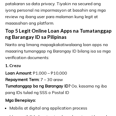
patakaran sa data privacy. Tiyakin na secured ang
iyong personal na impormasyon at basahin ang mga
review ng ibang user para malaman kung legit at
maaasahan ang platform.
Top 5 Legit Online Loan Apps na Tumatanggap
ng Barangay ID sa Pilipinas
Narito ang limang mapagkakatiwalaang loan apps na
maaaring tumanggap ng Barangay ID bilang isa sa mga
verification documents:
1. Crezu
Loan Amount:
₱1,000 – ₱10,000
Repayment Term:
7 – 30 araw
Tumatanggap ba ng Barangay ID?
Oo, kasama ng iba
pang IDs tulad ng SSS o Postal ID
Mga Benepisyo:
Mabilis at digital ang application process