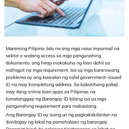
Maraming Pilipino, lalo na ang mga nasa impormal na
sektor o walang access sa mga pangunahing
dokumento, ang hirap makakuha ng loan dahil sa
mahigpit na mga requirement. Isa sa mga karaniwang
problema ay ang kawalan ng valid government-issued
ID na may kompletong address. Sa kabutihang palad,
may ilang online loan apps sa Pilipinas na
tumatanggap ng Barangay ID bilang isa sa mga
pangunahing requirement para makautang.
Ang Barangay ID ay isang uri ng pagkakakilanlan na
ibinibigay ng lokal na pamahalaan ng barangay.
Bagamat hindi ito palaging tinatanggap sa lahat ng