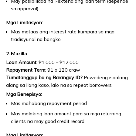
May posibilidad na i-extend ang loan term (depende
sa approval)
Mga Limitasyon:
Mas mataas ang interest rate kumpara sa mga
tradisyunal na bangko
2. Mazilla
Loan Amount:
₱1,000 – ₱12,000
Repayment Term:
91 o 120 araw
Tumatanggap ba ng Barangay ID?
Puwedeng isaalang-
alang sa ilang kaso, lalo na sa repeat borrowers
Mga Benepisyo:
Mas mahabang repayment period
Mas malaking loan amount para sa mga returning
clients na may good credit record
Mga Limitasyon: