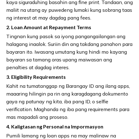
kaya siguraduhing basahin ang fine print. Tandaan, ang
maliit na utang ay puwedeng lumaki kung sobrang taas
ng interest at may dagdag pang fees.
2.
Loan Amount at Repayment Terms
Tingnan kung pasok sa iyong pangangailangan ang
halagang inaalok. Suriin din ang takdang panahon para
bayaran ito. Iwasang umutang kung hindi mo kayang
bayaran sa tamang oras upang maiwasan ang
penalties at dagdag interes.
3.
Eligibility Requirements
Kahit na tumatanggap ng Barangay ID ang ilang apps,
maaaring hilingin pa rin ang karagdagang dokumento
gaya ng patunay ng kita, iba pang ID, o selfie
verification. Maghanda ng iba pang requirements para
mas mapadali ang proseso.
4.
Kaligtasan ng Personal na Impormasyon
Pumili lamang ng loan apps na may malinaw na