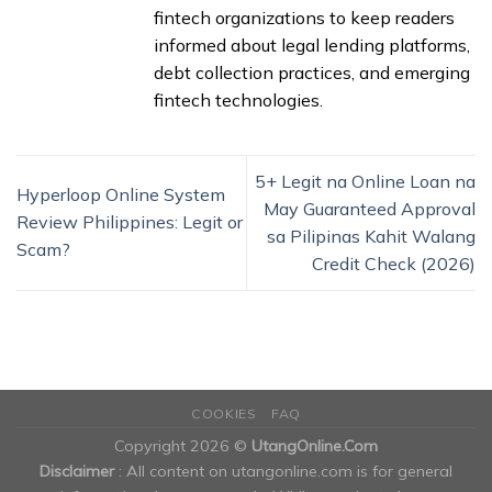
fintech organizations to keep readers
informed about legal lending platforms,
debt collection practices, and emerging
fintech technologies.
5+ Legit na Online Loan na
Hyperloop Online System
May Guaranteed Approval
Review Philippines: Legit or
sa Pilipinas Kahit Walang
Scam?
Credit Check (2026)
COOKIES
FAQ
Copyright 2026 ©
UtangOnline.Com
Disclaimer
: All content on utangonline.com is for general