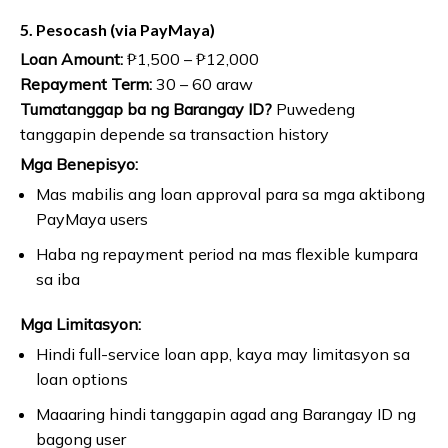
5. Pesocash (via PayMaya)
Loan Amount:
₱1,500 – ₱12,000
Repayment Term:
30 – 60 araw
Tumatanggap ba ng Barangay ID?
Puwedeng
tanggapin depende sa transaction history
Mga Benepisyo:
Mas mabilis ang loan approval para sa mga aktibong
PayMaya users
Haba ng repayment period na mas flexible kumpara
sa iba
Mga Limitasyon:
Hindi full-service loan app, kaya may limitasyon sa
loan options
Maaaring hindi tanggapin agad ang Barangay ID ng
bagong user